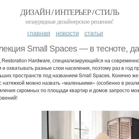
ДИЗАЙН / ИНТЕРЬЕР / СТИЛЬ
незаурядные дизайнерские решения!
главная
новости
статьи
лекция Small Spaces — в тесноте, да
 Restoration Hardware, специализирующийся на современно
 и охватывать разные слои населения, поэтому раз в год п
ьших пространств под названием Small Spaces. Конечно же
с натяжкой можно назвать «маленькими» (особенно в реалия
ления скромных по площади квартир и домов запросто можн
овений!