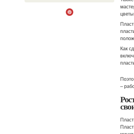
масте
цветы
Пласт
пласт
полож
Как с
включ
пласт
Поэто
– раб
Рос
сво
Пласт
Пласт
миним