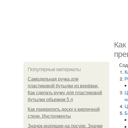
Как
пре
Сод
Популярные материалы
К
Р
Самодельная ручка для
пластиковой бутылки из верёвки.
Ц
Как сделать ручку для пластиковой
н
бутылки объемом 5 л
Ц
Как прикрепить доску к кирпичной
Б
стене. Инструменты
Значок индукции на посуде. Значки