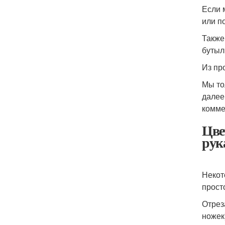
Если 
или п
Также
бутыл
Из пр
Мы то
далее
комме
Цве
рук
Некот
прост
Отрез
ножек