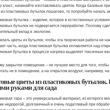
р класс, начинайте изготавливать цветок. Когда базовые пр
 из пластиковых бутылок пошагово, то попробуйте начать э
иковая бутылка – изделие, которое в естественных условиях
иковых бутылок не подвергается переработке. Поэтому сдел
ительный вклад в экологию.
делать цветы из бутылок, чтобы эта творческая работа не 
ает часть, когда пластиковая бутылка оплавляется над отк
иковая бутылка в процессе нагрева выделяет токсичные ве
му закрытое помещение – не лучшее место для того, чтобы
отать не в помещении, а на открытом воздухе, например, на
товые цветы из пластиковых бутылок.
ими руками для сада
иковая тара – это универсальный материал, из которого м
ик недорогой, долговечный и очень податливый при обработ
альный набор инструментов и несколько десятков пластико