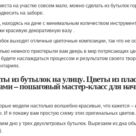
места на участке совсем мало, можно сделать из бутылок го
одвесить на заборе.
, находясь на даче с минимальным количеством инструмент
ки красивую декоративную вазу .
обок выходят отличные цветочные композиции, так что не о
лько немного приоткрыли вам дверь в мир потрясающих цве
 будете наслаждаться процессом и результатом своего тво
нтариях.
ты из бутылок на улицу. Цветы из пл
ами – пошаговый мастер-класс для н
орые модели настолько волшебно-красивые, что кажется – и
о. И я покажу вам простую схему этих оригинальных цветов.
аем дно у трех двухлитровых бутылок. Вырезаем из дна объ
).