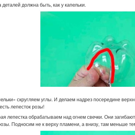
 деталей должна быть, как у капельки.
пельки» скругляем углы. И делаем надрез посередине верхн
 есть лепесток розы!
рая лепестка обрабатываем над огнем свечки. Они загибаю
 розы. Подносим не к верху пламени, а внизу, там меньше т