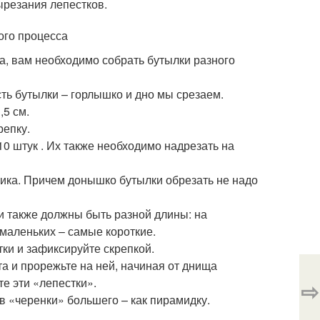
ырезания лепестков.
ого процесса
да, вам необходимо собрать бутылки разного
ть бутылки – горлышко и дно мы срезаем.
,5 см.
репку.
10 штук . Их также необходимо надрезать на
ика. Причем донышко бутылки обрезать не надо
ки также должны быть разной длины: на
маленьких – самые короткие.
ки и зафиксируйте скрепкой.
а и прорежьте на ней, начиная от днища
те эти «лепестки».
⇨
в «черенки» большего – как пирамидку.