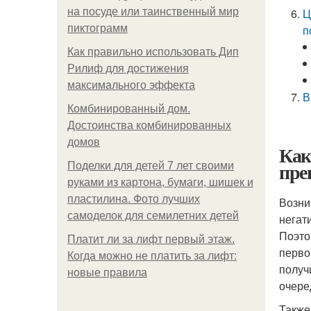
на посуде или таинственный мир
Ц
пиктограмм
п
Как правильно использовать Дип
Рилиф для достижения
максимального эффекта
В
Комбинированный дом.
Достоинства комбинированных
домов
Как
пре
Поделки для детей 7 лет своими
руками из картона, бумаги, шишек и
пластилина. Фото лучших
Возни
самоделок для семилетних детей
негат
Поэто
Платит ли за лифт первый этаж.
перво
Когда можно не платить за лифт:
получ
новые правила
очере
Также