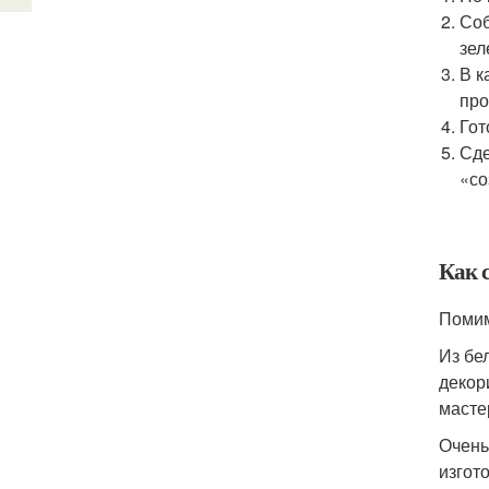
Соб
зел
В к
про
Гот
Сде
«со
Как 
Помим
Из бе
декор
масте
Очень
изгот