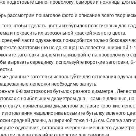
же подготовьте шило, проволоку, саморез и ножницы для в
ерь рассмотрим пошаговое фото и описание всего творческ
 того, чтобы сделать цветы из бутылок пластиковых для са
ема и покрасить их аэрозольной краской желтого цвета.
 средней части одуванчика понадобится только боковая час
режьте заготовки (но не до конца) на лепестки, шириной 1-1
колите заготовки шилом и нанизывайте на проволочную ск
бы вырезать серединку, используйте короткие заготовки, 6-
естки.
ые длинные заготовки используйте для основания одуванч
 надрезанные лепестки необходимо загнуть.
ежьте 6-8 заготовок из бутылок разного диаметра . Лепест
отовках с наибольшим диаметром дна – самые длинные, на 
аготовку с наименьшим диаметром вставьте короткие лепест
 изготовления чашелистика возьмите бутылку зеленого цвет
оски средней длины, а шириной тоже 1-1,5 см. Слегка загни
ерите одуванчик , вставляя «черенки» меньшего диаметра 
центру днища сделайте отверстие для самореза.