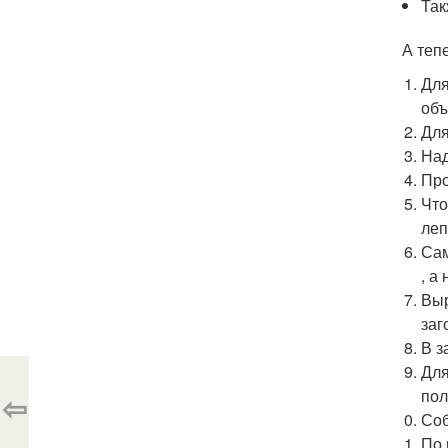
Так
А теп
Для
объ
Для
Над
Про
Что
леп
Сам
, а
Выр
заг
В з
Для
пол
⇦
Соб
По 