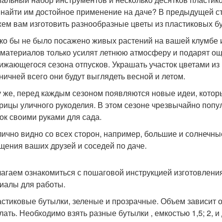
 найти им достойное применение на даче? В предыдущей ст
ем вам изготовить разнообразные цветы из пластиковых б
ко бы не было посажено живых растений на вашей клумбе и
 материалов только усилят летнюю атмосферу и подарят ощ
ижающегося сезона отпусков. Украшать участок цветами из
ничней всего они будут выглядеть весной и летом.
у же, перед каждым сезоном появляются новые идеи, кото
рицы уличного рукоделия. В этом сезоне чрезвычайно поп
ок своими руками для сада.
лично видно со всех сторон, например, большие и солнечны
щения ваших друзей и соседей по даче.
агаем ознакомиться с пошаговой инструкцией изготовления
иалы для работы.
стиковые бутылки, зеленые и прозрачные. Объем зависит от
лать. Необходимо взять разные бутылки , емкостью 1,5; 2, и