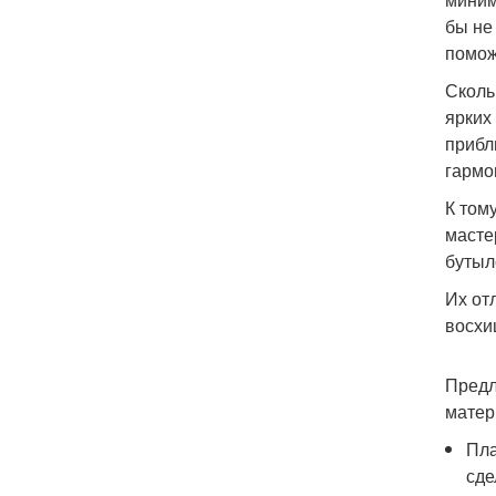
бы не
помож
Сколь
ярких
прибл
гармо
К том
масте
бутыл
Их от
восхи
Предл
матер
Пла
сде