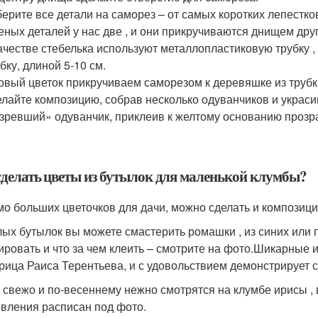
ерите все детали на саморез – от самых коротких лепестко
еных деталей у нас две , и они прикручиваются днищем друг 
ачестве стебелька используют металлопластиковую трубку 
бку, длиной 5-10 см.
овый цветок прикручиваем саморезом к деревяшке из трубк
лайте композицию, собрав несколько одуванчиков и украси
зревший» одуванчик, приклеив к желтому основанию прозр
сделать цветы из бутылок для маленькой клумбы?
о больших цветочков для дачи, можно сделать и композиц
лых бутылок вы можете смастерить ромашки , из синих или п
ировать и что за чем клеить – смотрите на фото.Шикарные
рица Раиса Терентьева, и с удовольствием демонстрирует 
 свежо и по-весеннему нежно смотрятся на клумбе ирисы ,
овления расписан под фото.