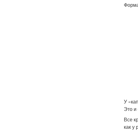
Форма
У «ка
Это и
Все к
как у