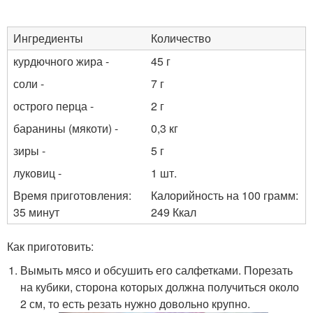
Ингредиенты
Количество
курдючного жира -
45 г
соли -
7 г
острого перца -
2 г
баранины (мякоти) -
0,3 кг
зиры -
5 г
луковиц -
1 шт.
Время приготовления:
Калорийность на 100 грамм:
35 минут
249 Ккал
Как приготовить:
Вымыть мясо и обсушить его салфетками. Порезать
на кубики, сторона которых должна получиться около
2 см, то есть резать нужно довольно крупно.