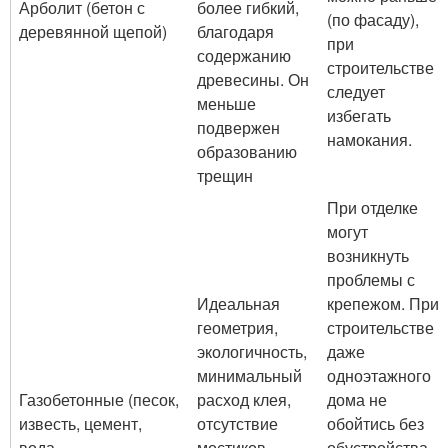
Арболит (бетон с
более гибкий,
(по фасаду),
деревянной щепой)
благодаря
при
содержанию
строительстве
древесины. Он
следует
меньше
избегать
подвержен
намокания.
образованию
трещин
При отделке
могут
возникнуть
проблемы с
Идеальная
крепежом. При
геометрия,
строительстве
экологичность,
даже
минимальный
одноэтажного
Газобетонные (песок,
расход клея,
дома не
известь, цемент,
отсутствие
обойтись без
вода,
мостиков
обустройства