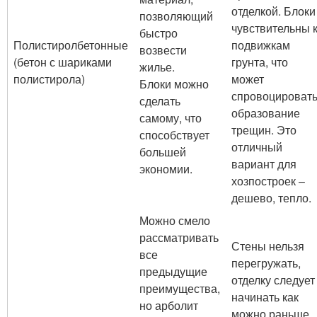
отделкой. Блоки
позволяющий
чувствительны 
быстро
Полистиролбетонные
подвижкам
возвести
(бетон с шариками
грунта, что
жилье.
полистирола)
может
Блоки можно
спровоцироват
сделать
образование
самому, что
трещин. Это
способствует
отличный
большей
вариант для
экономии.
хозпостроек –
дешево, тепло.
Можно смело
рассматривать
Стены нельзя
все
перегружать,
предыдущие
отделку следует
преимущества,
начинать как
но арболит
можно раньше