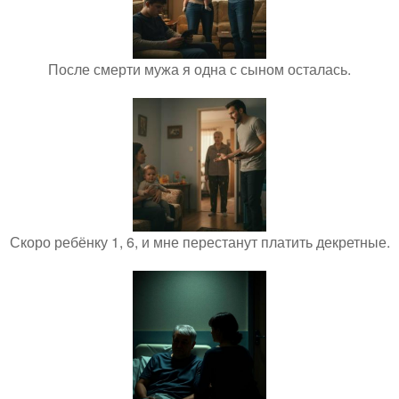
После смерти мужа я одна с сыном осталась.
Скоро ребёнку 1, 6, и мне перестанут платить декретные.