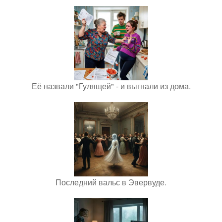
Её назвали "Гулящей" - и выгнали из дома.
Последний вальс в Эвервуде.