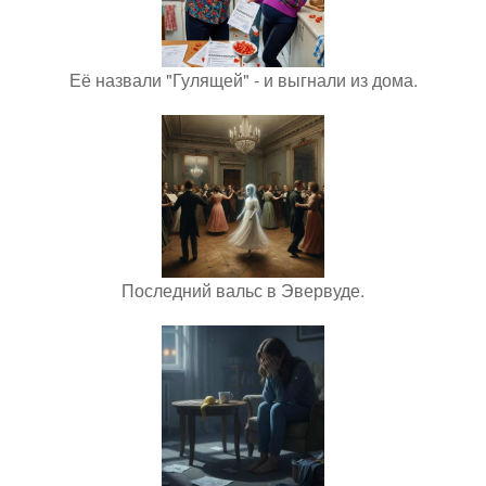
Её назвали "Гулящей" - и выгнали из дома.
Последний вальс в Эвервуде.