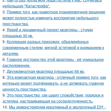
небольшая "Катастрофа".
3.
Пример того, как грамотное планировочное решение
может полностью изменить восприятие небольшого
пространства.
4.
Яркий и динамичный проект квартиры - студии
площадью 30 кв.
5.
Коллекция разных прихожих, объединённых
современным стилем, мягкой эстетикой и вниманием к
деталям.
6.
Главное достоинство этой квартиры - её уникальное
расположение.
7.
Двухкомнатная квартира площадью 58 кв.
8.
Эта компактная квартира - отличный пример того, как
интерьер может подчёркивать, а не затмевать главную
ценность пространства.
9.
Это пространство, где царит спокойствие, порядок и
эстетика, настраивающая на сосредоточенность.
10.
Мы демонстрируем креативный и экологичный DIY -