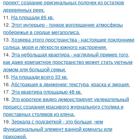
проект: создание оригинальных полочек из остатков
деревянных реек.
11.
На площади 85 кв.
12.
Этот интерьер - тонкое воплощение атмосферы
побережья в сердце мегаполиса.
13.
Хозяева этого пространства - настоящие поклонники
солнца, моря и лёгкости южного настроения.
14.
Эта небольшая квартира - наглядный пример того,
как даже компактное пространство может стать уютным
домом для большой семьи.
15.
На площади всего 33 кв.
16.
Абстракция в движении: текстура, краска и эмоция.
17.
Эта квартира площадью 48 кв.
18.
Это короткое видео демонстрирует увлекательный
процесс создания красивого журнального столика и
приставных столиков из клена.
19.
Зеркала с подсветкой - это больше, чем
функциональный элемент ванной комнаты или
прихожей.