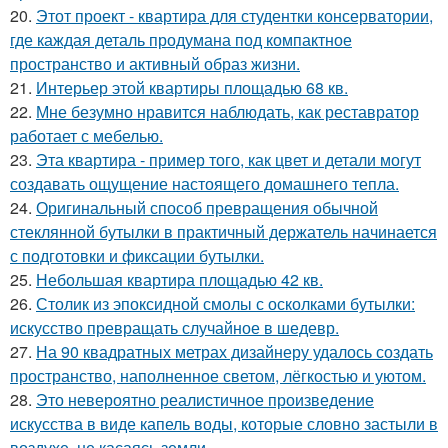
20.
Этот проект - квартира для студентки консерватории,
где каждая деталь продумана под компактное
пространство и активный образ жизни.
21.
Интерьер этой квартиры площадью 68 кв.
22.
Мне безумно нравится наблюдать, как реставратор
работает с мебелью.
23.
Эта квартира - пример того, как цвет и детали могут
создавать ощущение настоящего домашнего тепла.
24.
Оригинальный способ превращения обычной
стеклянной бутылки в практичный держатель начинается
с подготовки и фиксации бутылки.
25.
Небольшая квартира площадью 42 кв.
26.
Столик из эпоксидной смолы с осколками бутылки:
искусство превращать случайное в шедевр.
27.
На 90 квадратных метрах дизайнеру удалось создать
пространство, наполненное светом, лёгкостью и уютом.
28.
Это невероятно реалистичное произведение
искусства в виде капель воды, которые словно застыли в
воздухе, не касаясь земли.