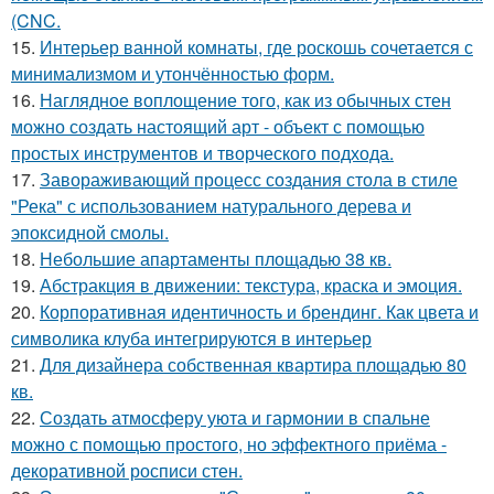
(CNC.
15.
Интерьер ванной комнаты, где роскошь сочетается с
минимализмом и утончённостью форм.
16.
Наглядное воплощение того, как из обычных стен
можно создать настоящий арт - объект с помощью
простых инструментов и творческого подхода.
17.
Завораживающий процесс создания стола в стиле
"Река" с использованием натурального дерева и
эпоксидной смолы.
18.
Небольшие апартаменты площадью 38 кв.
19.
Абстракция в движении: текстура, краска и эмоция.
20.
Корпоративная идентичность и брендинг. Как цвета и
символика клуба интегрируются в интерьер
21.
Для дизайнера собственная квартира площадью 80
кв.
22.
Создать атмосферу уюта и гармонии в спальне
можно с помощью простого, но эффектного приёма -
декоративной росписи стен.