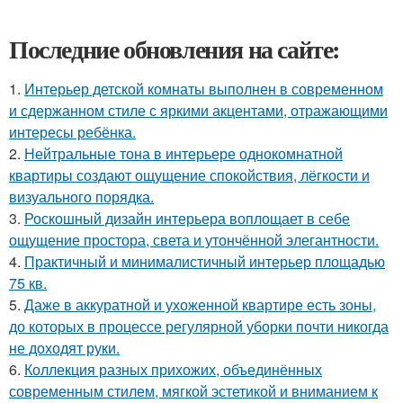
Последние обновления на сайте:
1.
Интерьер детской комнаты выполнен в современном
и сдержанном стиле с яркими акцентами, отражающими
интересы ребёнка.
2.
Нейтральные тона в интерьере однокомнатной
квартиры создают ощущение спокойствия, лёгкости и
визуального порядка.
3.
Роскошный дизайн интерьера воплощает в себе
ощущение простора, света и утончённой элегантности.
4.
Практичный и минималистичный интерьер площадью
75 кв.
5.
Даже в аккуратной и ухоженной квартире есть зоны,
до которых в процессе регулярной уборки почти никогда
не доходят руки.
6.
Коллекция разных прихожих, объединённых
современным стилем, мягкой эстетикой и вниманием к