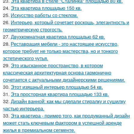
23.
Эта квартира в стиле "Сталинка" площадью 80 кв.
24.
Эта квартира площадью 150 кв.
25.
Искусство работы со стеклом.
26.
Интерьер, который сочетает роскошь, элегантность и
геометрическую строгость.
27.
Двухкомнатная квартира площадью 62 кв.
28.
Реставрация мебели - это настоящее искусство,
которое требует не только мастерства, но и тонкого
эстетического чутья.
29.
Это изысканное пространство, в котором
классическая архитектурная основа гармонично
сочетается с актуальными дизайнерскими решениями.
30.
Этот изящный интерьер площадью 54 кв.
31.
Эта просторная квартира площадью 133 кв.
32.
Дизайн ванной: как мы сделали стиралку и сушилку
частью интерьера.
33.
Эта квартира - пример того, как продуманный дизайн
может стать ключевым фактором в успешной аренде
жилья в премиальном сегменте.