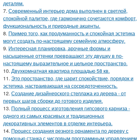
деталям.
7.
Современный интерьер дома выполнен в светлой,
спокойной палитре, где гармонично сочетаются комфорт,
функциональность и природные акценты.
8.
Пример того, как продуманность и спокойная эстетика
могут создать по-настоящему семейную атмосферу.
9.
Интересная планировка, арочные формы и
насыщенные оттенки превращают эту двушку в по-
настоящему выразительное и цельное пространство.
10.
Двухкомнатная квартира площадью 58 кв.
11.
Это пространство, где царит спокойствие, порядок и
эстетика, настраивающая на сосредоточенность.
12.
Создание дизайнерского стеллажа из дерева - от
первых шагов сборки до готового изделия.
13.
Полный процесс изготовления гипсового карниза -
одного из самых красивых и традиционных
декоративных элементов в отделке интерьера.
14.
Процесс создания резного орнамента по дереву с
помощью станка с числовым программным управлением