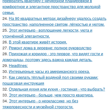
превратить квартиру с неудобной планировкой в
комфортное и элегантное пространство для молодой
семьи.
24.
На 90 квадратных метрах дизайнеру удалось создать
пространство, наполненное светом, лёгкостью и уютом.
25.
Этот интерьер - воплощение легкости, уюта и
утончённой элегантности.
26.
В этой квартире живёт история.
27.
Ремонт дома в деревне: полное руководство
28.
Прихожая и коридор - это первое, что видят гости и
домочадцы, поэтому здесь важна каждая деталь.
29.
Headlines:
30.
Интерьерные часы из американского ореха.
31.
Как сделать тёплый водяной пол своими руками:
пошаговая инструкция
32.
Отдельная кухня или кухня - гостиная - что выбрать?
33.
Этот интерьер - больше, чем просто квартира.
34.
Этот интерьер - о неоклассике, но без
тяжеловесности и музейной строгости.