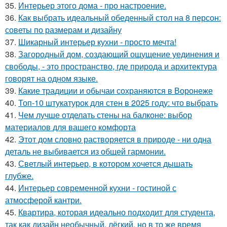
35.
Интерьер этого дома - про настроение.
36.
Как выбрать идеальный обеденный стол на 8 персон:
советы по размерам и дизайну
37.
Шикарный интерьер кухни - просто мечта!
38.
Загородный дом, создающий ощущение уединения и
свободы, - это пространство, где природа и архитектура
говорят на одном языке.
39.
Какие традиции и обычаи сохраняются в Воронеже
40.
Топ-10 штукатурок для стен в 2025 году: что выбрать
41.
Чем лучше отделать стены на балконе: выбор
материалов для вашего комфорта
42.
Этот дом словно растворяется в природе - ни одна
деталь не выбивается из общей гармонии.
43.
Светлый интерьер, в котором хочется дышать
глубже.
44.
Интерьер современной кухни - гостиной с
атмосферой кантри.
45.
Квартира, которая идеально подходит для студента,
так как дизайн необычный, лёгкий, но в то же время