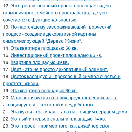
12.
Этот реализованный проект воплощает идею
гармоничного семейного пространства, где уют
сочетается с функциональностью.
13.
По-настоящему завораживающий творческий
процесс - создание декоративной картины,
символизирующей "Дерево Жизни".
14.
Эта квартира площадью 56 кв.
15.
Инвестиционный проект площадью 85 кв.
16.
Квартира площадью 39 кв.
17.
Цвет - это не просто декоративный элемент.
18.
Цветок календулы - прекрасный символ счастья и
простоты жизни.
19.
Эта квартира площадью 60 кв.
20.
Маленькая кухня в наших представлениях часто
ассоциируется с теснотой и неудобством.
21.
Эта кухня - гостиная стала настоящим сердцем дома.
22.
Уютный интерьер спальни площадью 14 кв.
23.
Этот проект - пример того, как дизайнер смог