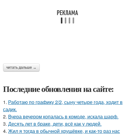
читать дальше →
Последние обновления на сайте:
1.
Работаю по графику 2/2, сыну четыре года, ходит в
садик.
2.
Вчера вечером копалась в комоде, искала шарф.
3.
Десять лет в браке, дети, всё как у людей.
4.
Жил я тогда в обычной хрущёвке, и как-то раз нас