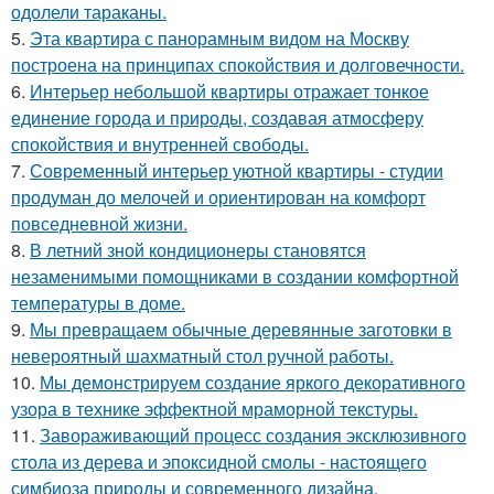
одолели тараканы.
5.
Эта квартира с панорамным видом на Москву
построена на принципах спокойствия и долговечности.
6.
Интерьер небольшой квартиры отражает тонкое
единение города и природы, создавая атмосферу
спокойствия и внутренней свободы.
7.
Современный интерьер уютной квартиры - студии
продуман до мелочей и ориентирован на комфорт
повседневной жизни.
8.
В летний зной кондиционеры становятся
незаменимыми помощниками в создании комфортной
температуры в доме.
9.
Мы превращаем обычные деревянные заготовки в
невероятный шахматный стол ручной работы.
10.
Мы демонстрируем создание яркого декоративного
узора в технике эффектной мраморной текстуры.
11.
Завораживающий процесс создания эксклюзивного
стола из дерева и эпоксидной смолы - настоящего
симбиоза природы и современного дизайна.