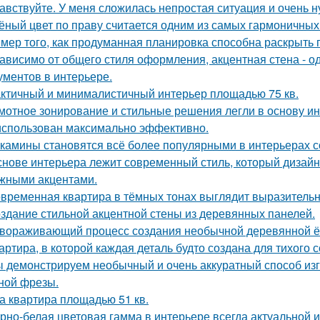
авствуйте. У меня сложилась непростая ситуация и очень 
ёный цвет по праву считается одним из самых гармоничных
мер того, как продуманная планировка способна раскрыть 
ависимо от общего стиля оформления, акцентная стена - о
ументов в интерьере.
ктичный и минималистичный интерьер площадью 75 кв.
мотное зонирование и стильные решения легли в основу ин
использован максимально эффективно.
камины становятся всё более популярными в интерьерах с
снове интерьера лежит современный стиль, который дизайн
жными акцентами.
временная квартира в тёмных тонах выглядит выразительно
здание стильной акцентной стены из деревянных панелей.
вораживающий процесс создания необычной деревянной ёлк
артира, в которой каждая деталь будто создана для тихого 
 демонстрируем необычный и очень аккуратный способ изг
ной фрезы.
а квартира площадью 51 кв.
рно-белая цветовая гамма в интерьере всегда актуальной и