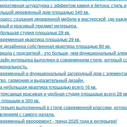
коративная штукатурка с эффектом камня и бетона: стиль и
льшой деревянный дом площадью 340 кв.
оцесс создания деревянной мебели в мастерской, где кажд
чный и красивый предмет интерьера.
большая студия площадью 29 кв.
временная квартира площадью 29 кв.
я дизайнера собственная квартира площадью 80 кв.
ркала с подсветкой - это больше, чем функциональный эле
зайн интерьера выполнен в современном стиле, который соч
иональность.
временный и функциональный загородный дом с элементами
тво, гармонию и выразительный дизайн.
а небольшая квартира площадью всего 16 кв.
трясающе красивая и удобная студия площадью всего 28 кв
 площади в 300 кв.
терьер выполненный в стиле современной классики, котор
влением с самого начала.
временный евроремонт - тренд 2025 года в интерьере!