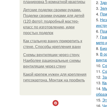
планировка 5-комнатной квартиры
2.
Здр
3.
Зел
Детские поделки своими руками.
4.
При
Поделки своими руками для детей
5.
Нез
(120 фото): подробный мастер-
инстр
класс по изготовлению, идеи
6.
Пра
простых поделок
7.
Гра
Как стальную ванну прикрепить к
метр 
стене. Способы крепления ванн
8.
Био
9.
В о
Схемы вентиляции через стену.
винта
Наиболее рациональные схемы
10.
Со
вентиляции через стену
11.
Со
Какой крепеж нужен для крепления
12.
За
гипсокартона. Монтаж на профиль
13.
Кв
14.
Мы
образ
15.
Эт
16.
Че