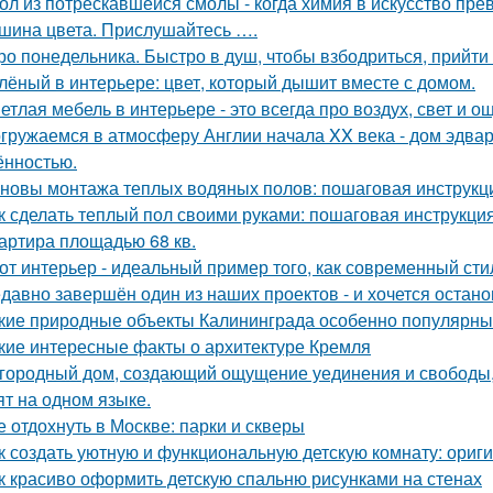
ол из потрескавшейся смолы - когда химия в искусство пре
шина цвета. Прислушайтесь ….
ро понедельника. Быстро в душ, чтобы взбодриться, прийти 
лёный в интерьере: цвет, который дышит вместе с домом.
етлая мебель в интерьере - это всегда про воздух, свет и 
гружаемся в атмосферу Англии начала XX века - дом эдва
ённостью.
новы монтажа теплых водяных полов: пошаговая инструкц
к сделать теплый пол своими руками: пошаговая инструкц
артира площадью 68 кв.
от интерьер - идеальный пример того, как современный ст
давно завершён один из наших проектов - и хочется остано
кие природные объекты Калининграда особенно популярны
кие интересные факты о архитектуре Кремля
городный дом, создающий ощущение уединения и свободы, -
ят на одном языке.
е отдохнуть в Москве: парки и скверы
к создать уютную и функциональную детскую комнату: ориг
к красиво оформить детскую спальню рисунками на стенах