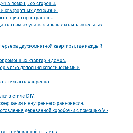
нужна помощь со стороны.
 и комфортных для жизни.
потенциал пространства.
дин из самых универсальных и выразительных
терьера двухкомнатной квартиры, где каждый
овременных квартир и домов.
ер мягко дополнил классическими и
, стильно и уверенно.
и в стиле DIY.
созерцания и внутреннего равновесия.
отовления деревянной коробочки с помощью V -
 востребованной остаётся.