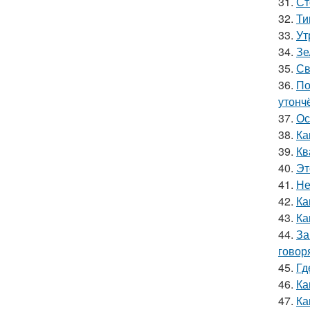
31.
Ст
32.
Ти
33.
Ут
34.
Зе
35.
Св
36.
По
утонч
37.
Ос
38.
Ка
39.
Кв
40.
Эт
41.
Не
42.
Ка
43.
Ка
44.
За
говор
45.
Гд
46.
Ка
47.
Ка