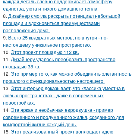
каждая деталь словно поддерживает атмосферу
единства, уюта и тихого домашнего тепла.
8.
Дизайнер смогла раскрыть потенциал небольшой
площади и вдохновиться преимуществами
расположения дома.
9.
Всего 25 квадратных метров, но внутри - по-
настоящему уникальное пространство.
10.
Этот проект площадью 112 кв.
11.
Дизайнеру удалось преобразить пространство
площадью 38 кв.
12.
Это пример того, как можно объединить элегантность
прошлого с функциональностью настоящего.
13.
Этот интерьер доказывает, что классика уместна в
любых пространствах - даже в современных
новостройках.
14.
Эта яркая и необычная евродвушка - пример
современного и продуманного жилья, созданного для
комфортной жизни каждый день.
15.
Этот реализованный проект воплощает идею