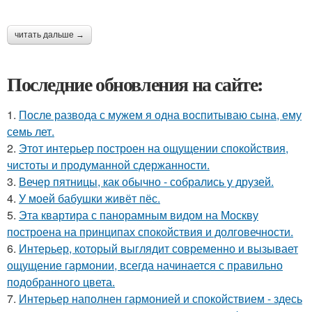
читать дальше →
Последние обновления на сайте:
1.
После развода с мужем я одна воспитываю сына, ему
семь лет.
2.
Этот интерьер построен на ощущении спокойствия,
чистоты и продуманной сдержанности.
3.
Вечер пятницы, как обычно - собрались у друзей.
4.
У моей бабушки живёт пёс.
5.
Эта квартира с панорамным видом на Москву
построена на принципах спокойствия и долговечности.
6.
Интерьер, который выглядит современно и вызывает
ощущение гармонии, всегда начинается с правильно
подобранного цвета.
7.
Интерьер наполнен гармонией и спокойствием - здесь