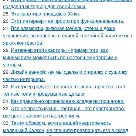
создавал интерьер для своей семьи.
25.
Эта квартира площадью 33 кв.
26.
Этот интерьер - не просто про функциональность.
27.
Все элементы, включая мебель, стены и даже
украшения, выполнены в единой спокойной палитре без
ярких контрастов.
28.
Интерьер этой квартиры - пример того, как
минимализм может быть по-настоящему тёплым и
уютным.
29.
Дизайн ванной: как мы сделали стиралку и сушилку
частью интерьера.
30.
Интерьер радует с первого взгляда - простор, свет,
тёплые тона и продуманные детали.
31.
Как правильно организовать кладовую: пошагово.
32.
Это не просто кухня - гостиная - это пространство,
где цвет становится настроением.
33.
Таким образом, если в вашей квартире есть
маленький балкон, не спешите превращать его в склад