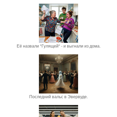
Её назвали "Гулящей" - и выгнали из дома.
Последний вальс в Эвервуде.