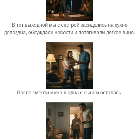
В тот выходной мы с сестрой засиделись на кухне
допоздна, обсуждали новости и потягивали лёгкое вино.
После смерти мужа я одна с сыном осталась.