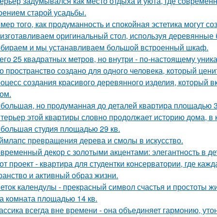
ерьер задумывался как место отдыха и уюта, где современ
оением старой усадьбы.
мер того, как продуманность и спокойная эстетика могут с
изготавливаем оригинальный стол, используя деревянные б
бираем и мы устанавливаем большой встроенный шкаф.
его 25 квадратных метров, но внутри - по-настоящему уник
о пространство создано для одного человека, который цени
оцесс создания красивого деревянного изделия, который вк
ом.
большая, но продуманная до деталей квартира площадью 3
терьер этой квартиры словно продолжает историю дома, в 
большая студия площадью 29 кв.
ймлапс превращения дерева и смолы в искусство.
временный декор с золотыми акцентами: элегантность в де
от проект - квартира для студентки консерватории, где каж
ранство и активный образ жизни.
еток календулы - прекрасный символ счастья и простоты жи
а комната площадью 14 кв.
ассика всегда вне времени - она объединяет гармонию, утон