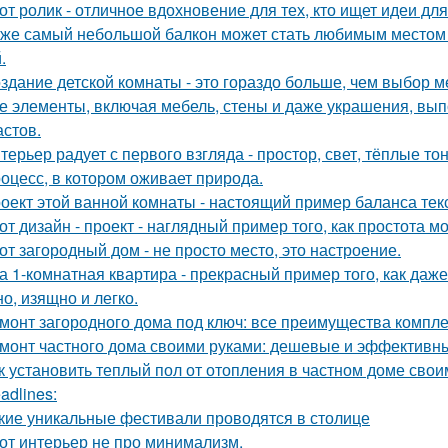
от ролик - отличное вдохновение для тех, кто ищет идеи для
же самый небольшой балкон может стать любимым местом в
.
здание детской комнаты - это гораздо больше, чем выбор м
е элементы, включая мебель, стены и даже украшения, вып
астов.
терьер радует с первого взгляда - простор, свет, тёплые т
оцесс, в котором оживает природа.
оект этой ванной комнаты - настоящий пример баланса текс
от дизайн - проект - наглядный пример того, как простота 
от загородный дом - не просто место, это настроение.
а 1-комнатная квартира - прекрасный пример того, как да
о, изящно и легко.
монт загородного дома под ключ: все преимущества компл
монт частного дома своими руками: дешевые и эффективн
к установить теплый пол от отопления в частном доме сво
adlines:
кие уникальные фестивали проводятся в столице
от интерьер не про минимализм.