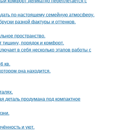
ный комфорт деликатно переплетается с
оздать по-настоящему семейную атмосферу.
руски разной фактуры и оттенков.
альное пространство.
т тишину, порядок и комфорт.
лючает в себя несколько этапов работы с
6 кв.
котором она находится.
талях.
дая деталь продумана под компактное
зни.
чённость и уют.