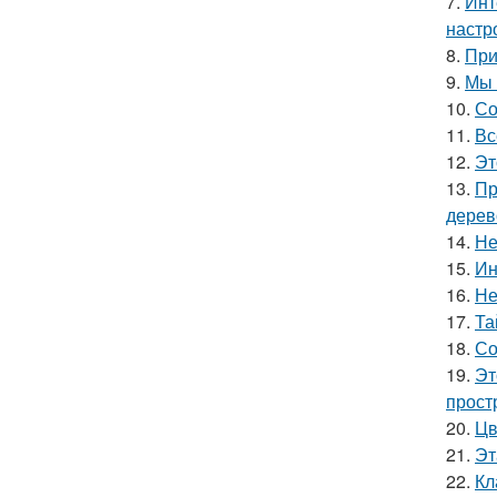
7.
Инт
настр
8.
При
9.
Мы 
10.
Со
11.
Вс
12.
Эт
13.
Пр
дерев
14.
Не
15.
Ин
16.
Не
17.
Та
18.
Со
19.
Эт
прост
20.
Цв
21.
Эт
22.
Кл