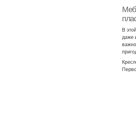
Меб
пла
В это
даже 
важно
приго
Кресл
Перво