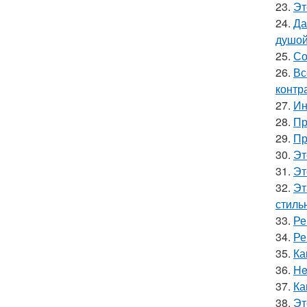
23.
Эт
24.
Да
душой
25.
Со
26.
Вс
контр
27.
Ин
28.
Пр
29.
Пр
30.
Эт
31.
Эт
32.
Эт
стильн
33.
Ре
34.
Ре
35.
Ка
36.
He
37.
Ка
38.
Эт