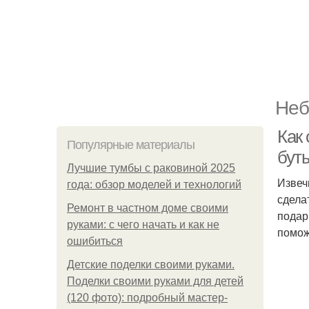
Неб
Как 
Популярные материалы
бут
Лучшие тумбы с раковиной 2025
Извеч
года: обзор моделей и технологий
сдела
Ремонт в частном доме своими
подар
руками: с чего начать и как не
помож
ошибиться
Детские поделки своими руками.
Поделки своими руками для детей
(120 фото): подробный мастер-