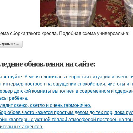
хема сборки такого кресла. Подобная схема универсальна:
ь дальше →
ледние обновления на сайте:
авствуйте. У меня сложилась непростая ситуация и очень 
т интерьер построен на ощущении спокойствия, чистоты и 
ерьер детской комнаты выполнен в современном и сдержа
есы ребёнка.
лядит свежо, светло и очень гармонично.
ор обоев часто кажется простым делом до тех пор, пока ру
айн квартиры с уютной тёплой атмосферой построен на тон
ительных акцентов.