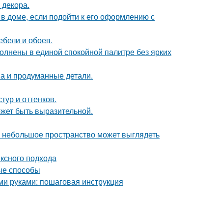
 декора.
 доме, если подойти к его оформлению с
ебели и обоев.
олнены в единой спокойной палитре без ярких
она и продуманные детали.
тур и оттенков.
может быть выразительной.
же небольшое пространство может выглядеть
ексного подхода
ые способы
ими руками: пошаговая инструкция