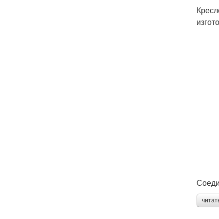
Кресл
изгот
Соеди
читат