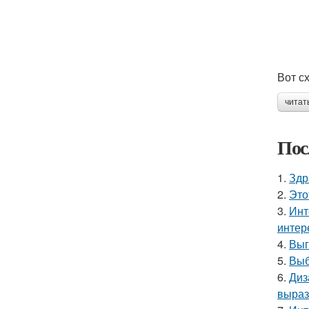
Вот с
читат
Пос
1.
Здр
2.
Это
3.
Инт
интер
4.
Выг
5.
Выб
6.
Диз
выраз