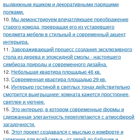
выдвижным ящиком и декоративными парящими
полками.
10.
Мы демонстрируем впечатляющее преображение
старого комода, превращая его из устаревшего
предмета мебели в стильный и современный акцент
интерьера.
11.
Завораживающий процесс создания эксклюзивного
стола из дерева и эпоксидной смолы - настоящего
симбиоза природы и современного дизайна.
12.
Небольшая квартира площадью 46 кв.
13.
Современная квартира площадью 29 кв.
14.
Интерьер гостиной в светлых тонах действительно
смотрится выигрышнее: комната кажется просторнее,
светлее и уютнее.
15.
Это интерьер, в котором современные формы и
сдержанная элегантность переплетаются с атмосферой
загадочности.
16.
Этот проект создавался с мыслью о комфорте и
гармонии для всей семьи - от детей до бабушек и