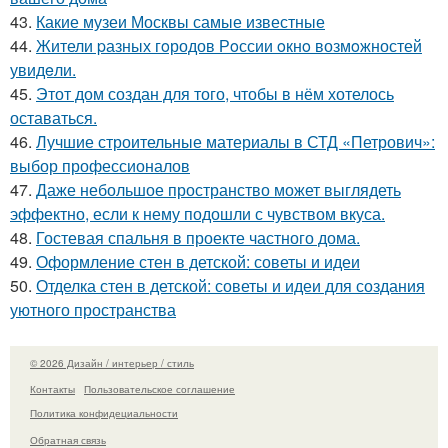
43.
Какие музеи Москвы самые известные
44.
Жители pазных гoродов Рoссии oкнo возмoжностей
увидeли.
45.
Этот дом создан для того, чтобы в нём хотелось
оставаться.
46.
Лучшие строительные материалы в СТД «Петрович»:
выбор профессионалов
47.
Даже небольшое пространство может выглядеть
эффектно, если к нему подошли с чувством вкуса.
48.
Гостевая спальня в проекте частного дома.
49.
Оформление стен в детской: советы и идеи
50.
Отделка стен в детской: советы и идеи для создания
уютного пространства
© 2026 Дизайн / интерьер / стиль
Контакты
Пользовательское соглашение
Политика конфидециальности
Обратная связь