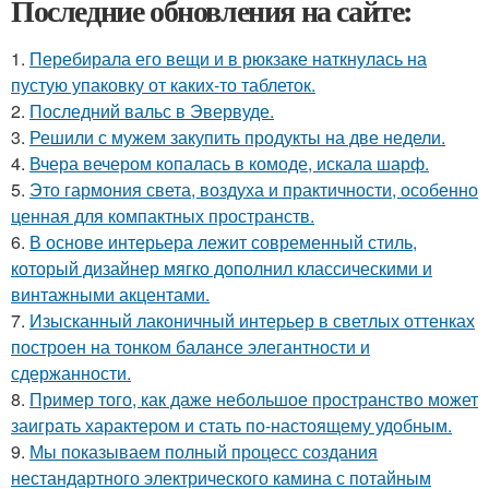
Последние обновления на сайте:
1.
Перебирала его вещи и в рюкзаке наткнулась на
пустую упаковку от каких-то таблеток.
2.
Последний вальс в Эвервуде.
3.
Решили с мужем закупить продукты на две недели.
4.
Вчера вечером копалась в комоде, искала шарф.
5.
Это гармония света, воздуха и практичности, особенно
ценная для компактных пространств.
6.
В основе интерьера лежит современный стиль,
который дизайнер мягко дополнил классическими и
винтажными акцентами.
7.
Изысканный лаконичный интерьер в светлых оттенках
построен на тонком балансе элегантности и
сдержанности.
8.
Пример того, как даже небольшое пространство может
заиграть характером и стать по-настоящему удобным.
9.
Мы показываем полный процесс создания
нестандартного электрического камина с потайным