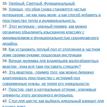
35.
Удобный. Светлый. Функциональный.
36.
Хорошо, что обои снова становятся частью
интерьеров - не как дань моде, а как способ добавить в
пространство тепло и индивидуальность.
37.
Этот интерьер - удачный пример, как можно
органично объединить изысканную классику с
минимализмом и функциональностью скандинавского
дизайна.
38.
Как установить теплый пол от отопления в частном
доме своими руками: пошаговая инструкция
39.
Вечная дилемма для владельцев малогабаритных
квартир - куда всё-таки поставить стиралку?
40.
Эта квартира - пример того, как можно бережно
адаптировать пространство с историей под
современные нужды, не теряя его уникальности.
41.
Простор, свет и натуральные оттенки - ключевые
элементы этого загородного интерьера.
42.
Стол для шести: как выбрать идеальный вариант для
вашего дома