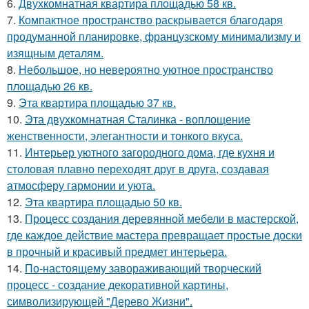
6.
Двухкомнатная квартира площадью 58 кв.
7.
Компактное пространство раскрывается благодаря
продуманной планировке, французскому минимализму и
изящным деталям.
8.
Небольшое, но невероятно уютное пространство
площадью 26 кв.
9.
Эта квартира площадью 37 кв.
10.
Эта двухкомнатная Сталинка - воплощение
женственности, элегантности и тонкого вкуса.
11.
Интерьер уютного загородного дома, где кухня и
столовая плавно переходят друг в друга, создавая
атмосферу гармонии и уюта.
12.
Эта квартира площадью 50 кв.
13.
Процесс создания деревянной мебели в мастерской,
где каждое действие мастера превращает простые доски
в прочный и красивый предмет интерьера.
14.
По-настоящему завораживающий творческий
процесс - создание декоративной картины,
символизирующей "Дерево Жизни".