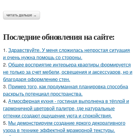
читать дальше →
Последние обновления на сайте:
1.
Здравствуйте. У меня сложилась непростая ситуация
и очень нужна помощь со стороны.
2.
Общее восприятие интерьера квартиры формируется
не только за счет мебели, освещения и аксессуаров, но и
благодаря оформлению стен.
3.
Пример того, как продуманная планировка способна
раскрыть потенциал пространства.
4.
Атмосферная кухня - гостиная выполнена в тёплой и
гармоничной цветовой палитре, где натуральные
оттенки создают ощущение уюта и спокойствия.
5.
Мы демонстрируем создание яркого декоративного
узора в технике эффектной мраморной текстуры.