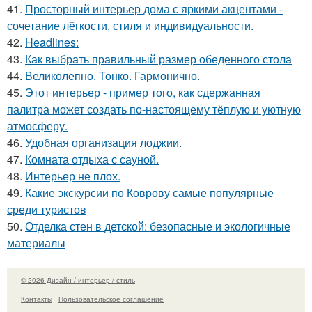
41.
Просторный интерьер дома с яркими акцентами -
сочетание лёгкости, стиля и индивидуальности.
42.
Headlines:
43.
Как выбрать правильный размер обеденного стола
44.
Великолепно. Тонко. Гармонично.
45.
Этот интерьер - пример того, как сдержанная
палитра может создать по-настоящему тёплую и уютную
атмосферу.
46.
Удобная организация лоджии.
47.
Комната отдыха с сауной.
48.
Интерьер не плох.
49.
Какие экскурсии по Коврову самые популярные
среди туристов
50.
Отделка стен в детской: безопасные и экологичные
материалы
© 2026 Дизайн / интерьер / стиль
Контакты
Пользовательское соглашение