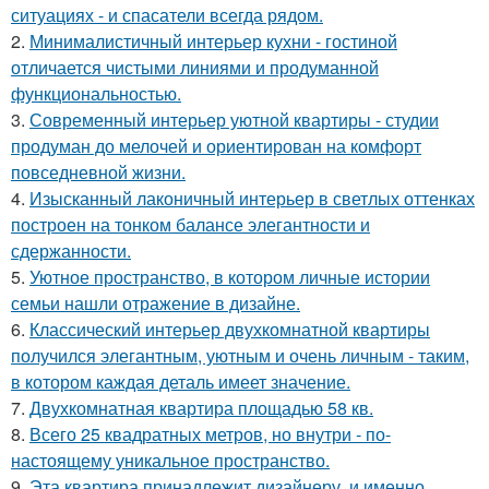
ситуациях - и спасатели всегда рядом.
2.
Минималистичный интерьер кухни - гостиной
отличается чистыми линиями и продуманной
функциональностью.
3.
Современный интерьер уютной квартиры - студии
продуман до мелочей и ориентирован на комфорт
повседневной жизни.
4.
Изысканный лаконичный интерьер в светлых оттенках
построен на тонком балансе элегантности и
сдержанности.
5.
Уютное пространство, в котором личные истории
семьи нашли отражение в дизайне.
6.
Классический интерьер двухкомнатной квартиры
получился элегантным, уютным и очень личным - таким,
в котором каждая деталь имеет значение.
7.
Двухкомнатная квартира площадью 58 кв.
8.
Всего 25 квадратных метров, но внутри - по-
настоящему уникальное пространство.
9.
Эта квартира принадлежит дизайнеру, и именно