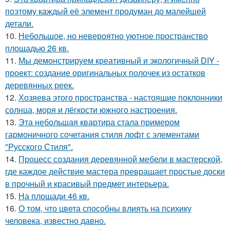
поэтому каждый её элемент продуман до малейшей
детали.
10.
Небольшое, но невероятно уютное пространство
площадью 26 кв.
11.
Мы демонстрируем креативный и экологичный DIY -
проект: создание оригинальных полочек из остатков
деревянных реек.
12.
Хозяева этого пространства - настоящие поклонники
солнца, моря и лёгкости южного настроения.
13.
Эта небольшая квартира стала примером
гармоничного сочетания стиля лофт с элементами
"Русского Стиля".
14.
Процесс создания деревянной мебели в мастерской,
где каждое действие мастера превращает простые доски
в прочный и красивый предмет интерьера.
15.
На площади 46 кв.
16.
О том, что цвета способны влиять на психику
человека, известно давно.