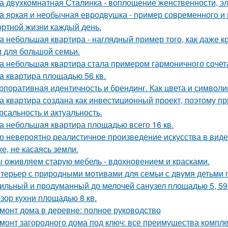
а двухкомнатная Сталинка - воплощение женственности, эле
а яркая и необычная евродвушка - пример современного и 
ртной жизни каждый день.
а небольшая квартира - наглядный пример того, как даже 
 для большой семьи.
а небольшая квартира стала примером гармоничного сочета
а квартира площадью 56 кв.
рпоративная идентичность и брендинг. Как цвета и символи
а квартира создана как инвестиционный проект, поэтому п
рсальность и актуальность.
а небольшая квартира площадью всего 16 кв.
о невероятно реалистичное произведение искусства в виде
хе, не касаясь земли.
 оживляем старую мебель - вдохновением и красками.
терьер с природными мотивами для семьи с двумя детьми 
ильный и продуманный до мелочей санузел площадью 5, 59 
зор кухни площадью 8 кв.
монт дома в деревне: полное руководство
монт загородного дома под ключ: все преимущества компл