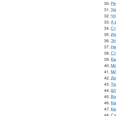
30.
Ре
31.
Уд
32.
Чт
33.
А 
34.
Ст
35.
Ин
36.
Эт
37.
He
38.
Ст
39.
Ка
40.
Мо
41.
МД
42.
До
43.
То
44.
Шт
45.
Во
46.
Ка
47.
Ка
48.
Сд