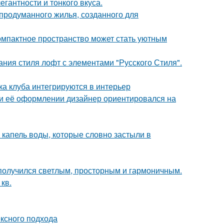
гантности и тонкого вкуса.
продуманного жилья, созданного для
компактное пространство может стать уютным
ния стиля лофт с элементами "Русского Стиля".
ка клуба интегрируются в интерьер
ри её оформлении дизайнер ориентировался на
 капель воды, которые словно застыли в
получился светлым, просторным и гармоничным.
кв.
ексного подхода