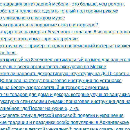
ставрация антикварной мебели - это больше, чем ремонт.
обство и тепло: как сделать теплый пол своими руками
о уникального в каждом музее
вам нравятся панорамные окна в интерьере?
андартные размеры обеденного стола для 8 человек: полно
терьер этого дома - про настроение.
от таунхаус - пример того, как современный интерьер мож
adlines:
ол круглый на 8 человек: оптимальный размер для вашего 
к лучше всего организовать экскурсию по Москве
жно ли наносить декоративную штукатурку на ДСП: советы
Ф панели на стену: пошаговая инструкция по установке
м на берегу озера: светлый интерьер с акцентами.
п-10 товаров для дома и декора, которые улучшат вашу жиз
укатурка стен своими руками: пошаговая инструкция для 
лшебное "до/После" на кухне 5, 7 кв.
к сделать стену в детской красивой: поделки и украшения
кие традиции и праздники особо популярны в Архангельске
елай стену в детской уникальной: пошаговые советы для р