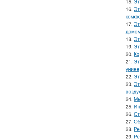
15.
Эт
16.
Эт
комфо
17.
Эт
домом
18.
Эт
19.
Эт
20.
Ко
21.
Эт
униве
22.
Эт
23.
Эт
возду
24.
Мы
25.
Ин
26.
Ст
27.
Об
28.
Ре
29.
Ре