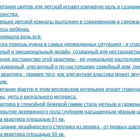
етания цветов для детской играют ключевую роль в создан
ранства.
ерьер детской комнаты выполнен в современном и сдержа
есы ребёнка.
онимала ведь всё.
гда помощь нужна в самых неожиданных ситуациях - и спас
лый и эмоциональный дизайн, созданный для нестандартны
вное достоинство этой квартиры - её уникальное расположе
думанный, элегантный и по-настоящему семейный дом, где 
 квартира - пример того, как элегантная классика может зв
ди.
етание фактур в этом московском интерьере играет главну
ны, уюта и визуального интереса.
артира в спокойной бежевой гамме стала уютным и гармон
крытие деревянного пола глубоким насыщенным чёрным ц
а квартира площадью 51 кв.
здание дизайнерского стеллажа из дерева - от первых шагов
а квартира площадью 50 кв.