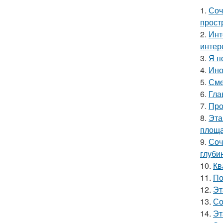
1.
Соч
прост
2.
Инт
интер
3.
Я п
4.
Ино
5.
Сме
6.
Гла
7.
Про
8.
Эта
площа
9.
Соч
глуби
10.
Кв
11.
По
12.
Эт
13.
Со
14.
Эт