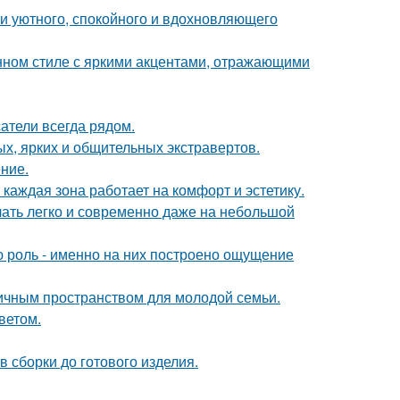
ии уютного, спокойного и вдохновляющего
нном стиле с яркими акцентами, отражающими
атели всегда рядом.
х, ярких и общительных экстравертов.
ние.
каждая зона работает на комфорт и эстетику.
учать легко и современно даже на небольшой
ю роль - именно на них построено ощущение
ичным пространством для молодой семьи.
ветом.
 сборки до готового изделия.