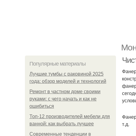
Мон
Чист
Популярные материалы
Фанер
Лучшие тумбы с раковиной 2025
конст
года: обзор моделей и технологий
фанер
Ремонт в частном доме своими
сегод
руками: с чего начать и как не
услов
ошибиться
Фанер
Топ-12 производителей мебели для
т.д.
ванной: как выбрать лучшее
Современные тенденции в