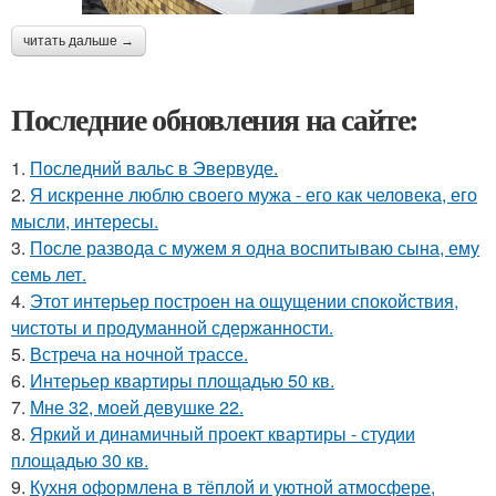
читать дальше →
Последние обновления на сайте:
1.
Последний вальс в Эвервуде.
2.
Я искренне люблю своего мужа - его как человека, его
мысли, интересы.
3.
После развода с мужем я одна воспитываю сына, ему
семь лет.
4.
Этот интерьер построен на ощущении спокойствия,
чистоты и продуманной сдержанности.
5.
Встреча на ночной трассе.
6.
Интерьер квартиры площадью 50 кв.
7.
Мне 32, моей девушке 22.
8.
Яркий и динамичный проект квартиры - студии
площадью 30 кв.
9.
Кухня оформлена в тёплой и уютной атмосфере,