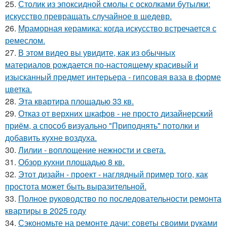
25.
Столик из эпоксидной смолы с осколками бутылки:
искусство превращать случайное в шедевр.
26.
Мраморная керамика: когда искусство встречается с
ремеслом.
27.
В этом видео вы увидите, как из обычных
материалов рождается по-настоящему красивый и
изысканный предмет интерьера - гипсовая ваза в форме
цветка.
28.
Эта квартира площадью 33 кв.
29.
Отказ от верхних шкафов - не просто дизайнерский
приём, а способ визуально "Приподнять" потолки и
добавить кухне воздуха.
30.
Лилии - воплощение нежности и света.
31.
Обзор кухни площадью 8 кв.
32.
Этот дизайн - проект - наглядный пример того, как
простота может быть выразительной.
33.
Полное руководство по последовательности ремонта
квартиры в 2025 году
34.
Сэкономьте на ремонте дачи: советы своими руками