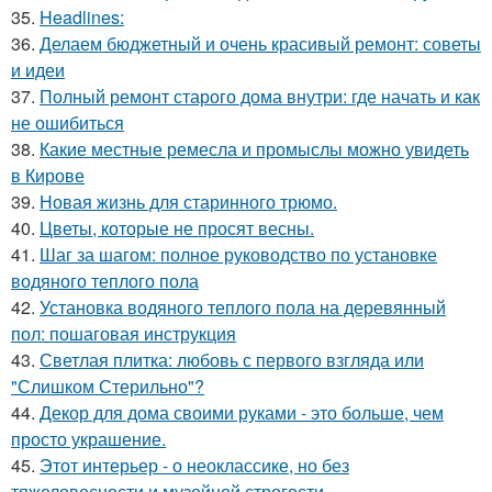
35.
Headlines:
36.
Делаем бюджетный и очень красивый ремонт: советы
и идеи
37.
Полный ремонт старого дома внутри: где начать и как
не ошибиться
38.
Какие местные ремесла и промыслы можно увидеть
в Кирове
39.
Новая жизнь для старинного трюмо.
40.
Цветы, которые не просят весны.
41.
Шаг за шагом: полное руководство по установке
водяного теплого пола
42.
Установка водяного теплого пола на деревянный
пол: пошаговая инструкция
43.
Светлая плитка: любовь с первого взгляда или
"Слишком Стерильно"?
44.
Декор для дома своими руками - это больше, чем
просто украшение.
45.
Этот интерьер - о неоклассике, но без
тяжеловесности и музейной строгости.