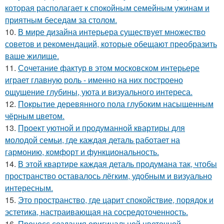
которая располагает к спокойным семейным ужинам и
приятным беседам за столом.
10.
В мире дизайна интерьера существует множество
советов и рекомендаций, которые обещают преобразить
ваше жилище.
11.
Сочетание фактур в этом московском интерьере
играет главную роль - именно на них построено
ощущение глубины, уюта и визуального интереса.
12.
Покрытие деревянного пола глубоким насыщенным
чёрным цветом.
13.
Проект уютной и продуманной квартиры для
молодой семьи, где каждая деталь работает на
гармонию, комфорт и функциональность.
14.
В этой квартире каждая деталь продумана так, чтобы
пространство оставалось лёгким, удобным и визуально
интересным.
15.
Это пространство, где царит спокойствие, порядок и
эстетика, настраивающая на сосредоточенность.
16.
Процесс создания оригинальной цветочной