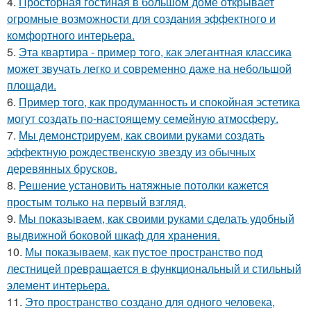
4.
Просторная гостиная в большом доме открывает
огромные возможности для создания эффектного и
комфортного интерьера.
5.
Эта квартира - пример того, как элегантная классика
может звучать легко и современно даже на небольшой
площади.
6.
Пример того, как продуманность и спокойная эстетика
могут создать по-настоящему семейную атмосферу.
7.
Мы демонстрируем, как своими руками создать
эффектную рождественскую звезду из обычных
деревянных брусков.
8.
Решение установить натяжные потолки кажется
простым только на первый взгляд.
9.
Мы показываем, как своими руками сделать удобный
выдвижной боковой шкаф для хранения.
10.
Мы показываем, как пустое пространство под
лестницей превращается в функциональный и стильный
элемент интерьера.
11.
Это пространство создано для одного человека,