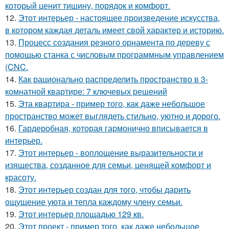
который ценит тишину, порядок и комфорт.
12.
Этот интерьер - настоящее произведение искусства,
в котором каждая деталь имеет свой характер и историю.
13.
Процесс создания резного орнамента по дереву с
помощью станка с числовым программным управлением
(CNC.
14.
Как рационально распределить пространство в 3-
комнатной квартире: 7 ключевых решений
15.
Эта квартира - пример того, как даже небольшое
пространство может выглядеть стильно, уютно и дорого.
16.
Гардеробная, которая гармонично вписывается в
интерьер.
17.
Этот интерьер - воплощение выразительности и
изящества, созданное для семьи, ценящей комфорт и
красоту.
18.
Этот интерьер создан для того, чтобы дарить
ощущение уюта и тепла каждому члену семьи.
19.
Этот интерьер площадью 129 кв.
20.
Этот проект - пример того, как даже небольшое