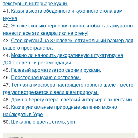
текстуры в интерьере кухни.
41.
Какая высота обеденного и кухонного стола вам
нужна
42.
Это же сколько терпения нужно, чтобы так аккуратно
нанести все эти квадратики на стену!
43.
Стол круглый на 8 человек: оптимальный размер для
вашего пространства
44.
Можно ли наносить декоративную штукатурку на
ДСП: советы и рекомендации
45.
Гелевый ароматизатор своими руками.
46.
Просторная кухня с островом.
47.
Тёплая атмосфера настоящего горного шале - место,
где уют встречается с величием природы.
48.
Дом на берегу озера: светлый интерьер с акцентами.
49.
Какие уникальные природные явления можно
наблюдать в Уфе
50.
Шикарные цвета, стиль, уют.