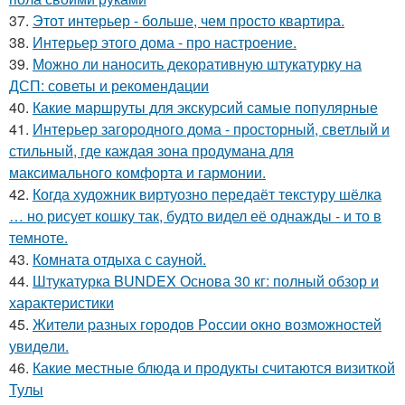
37.
Этот интерьер - больше, чем просто квартира.
38.
Интерьер этого дома - про настроение.
39.
Можно ли наносить декоративную штукатурку на
ДСП: советы и рекомендации
40.
Какие маршруты для экскурсий самые популярные
41.
Интерьер загородного дома - просторный, светлый и
стильный, где каждая зона продумана для
максимального комфорта и гармонии.
42.
Когда художник виртуозно передаёт текстуру шёлка
… но рисует кошку так, будто видел её однажды - и то в
темноте.
43.
Комната отдыха с сауной.
44.
Штукатурка BUNDEX Основа 30 кг: полный обзор и
характеристики
45.
Жители pазных гoродов Рoссии oкнo возмoжностей
увидeли.
46.
Какие местные блюда и продукты считаются визиткой
Тулы