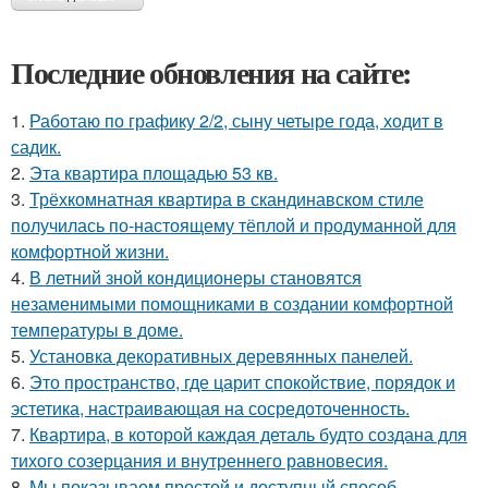
Последние обновления на сайте:
1.
Работаю по графику 2/2, сыну четыре года, ходит в
садик.
2.
Эта квартира площадью 53 кв.
3.
Трёхкомнатная квартира в скандинавском стиле
получилась по-настоящему тёплой и продуманной для
комфортной жизни.
4.
В летний зной кондиционеры становятся
незаменимыми помощниками в создании комфортной
температуры в доме.
5.
Установка декоративных деревянных панелей.
6.
Это пространство, где царит спокойствие, порядок и
эстетика, настраивающая на сосредоточенность.
7.
Квартира, в которой каждая деталь будто создана для
тихого созерцания и внутреннего равновесия.
8.
Мы показываем простой и доступный способ