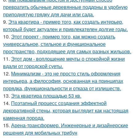
превратить обычные деревянные поддоны в удобную
приподнятую грядку для дачи или сада.
9.
Эта квартира - пример того, как создать интерьер,
который будет актуален и привлекателен долгие годы.
10.
Этот проект - пример того, как можно создать
универсальное, стильное и функциональное
пространство, подходящее для самых разных жильцов.
11.
Этот дом - воплощение мечты о спокойной жизни
вдали от городской суеты.
12.
Минимализм - это не просто стиль оформления
интерьера, а философия, основанная на принципах
порядка, функциональности и отказа от излишеств.
13.
Эта квартира площадью 53 кв.
14.
Поэтапный процесс создания эффектной
декоративной стены, которая выглядит как настоящая
каменная порода.
15.
Арена-трансформер. Инженерные и дизайнерские
решения для мобильных трибун