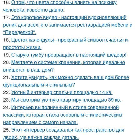
16.
О том, что цвета способны влиять на психику
человека, известно давно.
17.
Это короткое видео - настоящий вдохновляющий
ролик для всех, кто занимается реставрацией мебели и
"Переделкой".
18.
Цветок календулы - прекрасный символ счастья и
простоты жизни.
19.
Старую тумбу превращают в настоящий шедевр!
20.
Мечтаете о системе хранения, которая идеально
впишется в ваш дом?
21.
Хотите увидеть, как можно сделать ваш дом более
функциональным и стильным?
22.
Уютный интерьер спальни площадью 14 кв.
23.
Мы смотрим уютную квартиру площадью 39 кв.
24.
Интерьер выполненный в стиле современной
классики, которая стала основным стилистическим
направлением с самого начала.
25.
Этот интерьер создавался как пространство для
двоих, где важна каждая деталь.