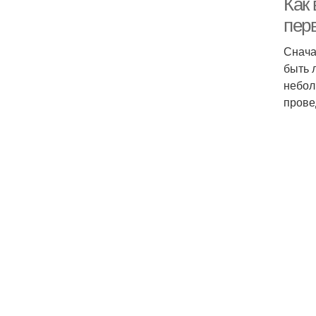
Как
пер
Снача
быть 
небол
прове