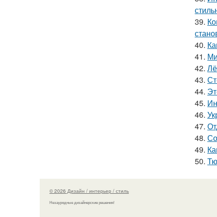
стиль
39.
Ко
стано
40.
Ка
41.
Ми
42.
Лё
43.
Ст
44.
Эт
45.
Ин
46.
Ук
47.
От
48.
Со
49.
Ка
50.
Тю
© 2026 Дизайн / интерьер / стиль
Незаурядные дизайнерские решения!