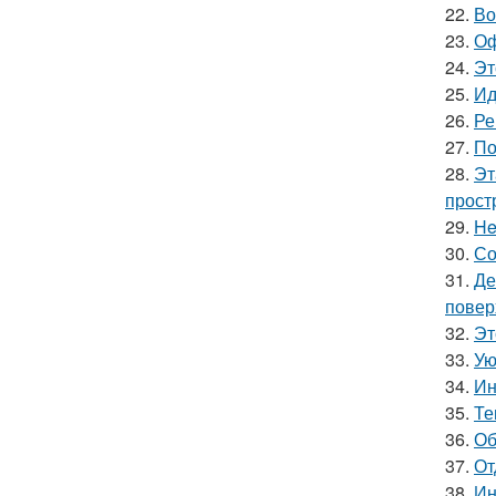
22.
Во
23.
Оф
24.
Эт
25.
Ид
26.
Ре
27.
По
28.
Эт
прост
29.
He
30.
Со
31.
Де
повер
32.
Эт
33.
Ую
34.
Ин
35.
Те
36.
Об
37.
От
38.
Ин