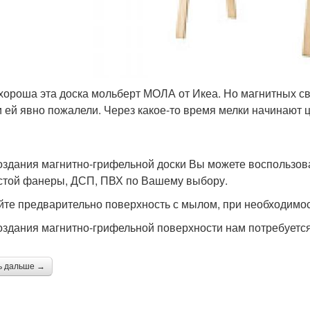
хороша эта доска мольберт МОЛА от Икеа. Но магнитных сво
и ей явно пожалели. Через какое-то время мелки начинают 
оздания магнитно-грифельной доски Вы можете воспользов
стой фанеры, ДСП, ПВХ по Вашему выбору.
те предварительно поверхность с мылом, при необходимос
оздания магнитно-грифельной поверхности нам потребуется
ь дальше →