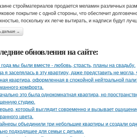
азине стройматериалов продается меламин различных разм
иковое покрытие с одной стороны, что обеспечит долговечн
хностью, поскольку их легче вытирать, и надписи будут лучш
ь дальше →
ледние обновления на сайте:
 года мы были вместе - любовь, страсть, планы на свадьбу.
да я заселялась в эту квартиру, даже представить не могла, 
ная квартира, оформленная в спокойной нейтральной пали
манного комфорта.
ачально это была однокомнатная квартира, но пространств
ценную студию.
ерьер, который выглядит современно и вызывает ощущение
ранного цвета.
айнеры объединили три небольшие квартиры и создали одн
ьно подходящее для семьи с детьми.