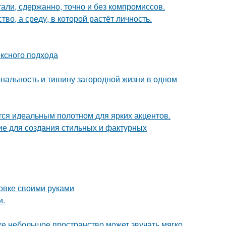
али, сдержанно, точно и без компромиссов.
о, а среду, в которой растёт личность.
ексного подхода
иональность и тишину загородной жизни в одном
ся идеальным полотном для ярких акцентов.
ие для создания стильных и фактурных
овке своими руками
и.
же небольшое пространство может звучать мягко,