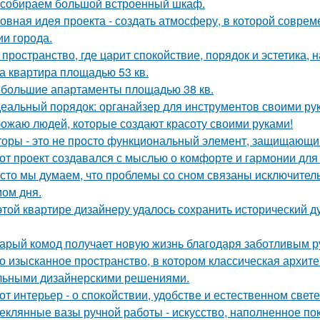
собираем большой встроенный шкаф.
овная идея проекта - создать атмосферу, в которой совре
ии города.
 пространство, где царит спокойствие, порядок и эстетика,
а квартира площадью 53 кв.
большие апартаменты площадью 38 кв.
еальный порядок: органайзер для инструментов своими ру
ожаю людей, которые создают красоту своими руками!
оры - это не просто функциональный элемент, защищающий
от проект создавался с мыслью о комфорте и гармонии для 
сто мы думаем, что проблемы со сном связаны исключител
ом дня.
этой квартире дизайнеру удалось сохранить исторический ду
арый комод получает новую жизнь благодаря заботливым ру
о изысканное пространство, в котором классическая архите
льными дизайнерскими решениями.
от интерьер - о спокойствии, удобстве и естественном свете
еклянные вазы ручной работы - искусство, наполненное по