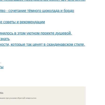
ство - сочетание тёмного шоколада и бордо
ие советы и рекомендации
единилось в этом уютном проекте душевой.
 знать
ости, которые так ценят в скандинавском стиле.
ы
ты
язь
решено при указании обратной гиперссылки.