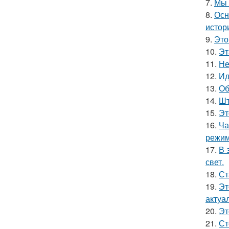
7.
Мы 
8.
Осн
истор
9.
Это
10.
Эт
11.
Не
12.
Ид
13.
Об
14.
Шт
15.
Эт
16.
Ча
режим
17.
В 
свет.
18.
Ст
19.
Эт
актуа
20.
Эт
21.
Ст