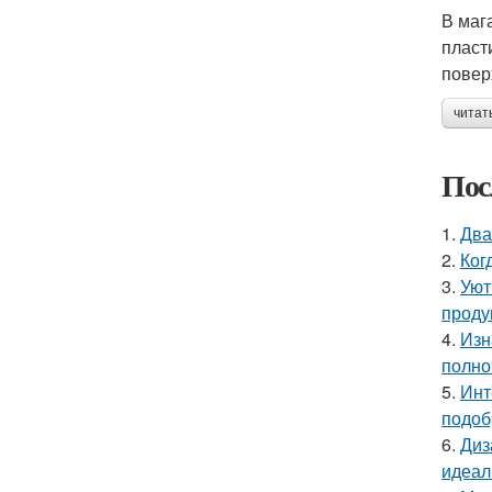
В маг
пласт
повер
читат
Пос
1.
Два
2.
Ког
3.
Уют
проду
4.
Изн
полно
5.
Инт
подоб
6.
Диз
идеал