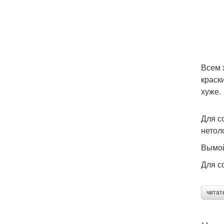
Всем 
краск
хуже.
Для с
нетол
Вымой
Для с
читат