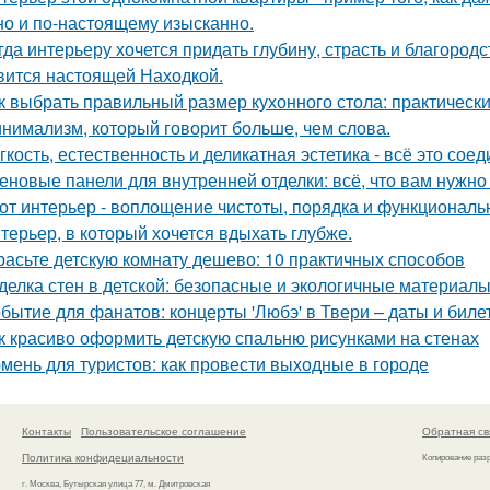
но и по-настоящему изысканно.
гда интерьеру хочется придать глубину, страсть и благород
вится настоящей Находкой.
к выбрать правильный размер кухонного стола: практическ
нимализм, который говорит больше, чем слова.
гкость, естественность и деликатная эстетика - всё это со
еновые панели для внутренней отделки: всё, что вам нужно
от интерьер - воплощение чистоты, порядка и функциональн
терьер, в который хочется вдыхать глубже.
расьте детскую комнату дешево: 10 практичных способов
делка стен в детской: безопасные и экологичные материал
бытие для фанатов: концерты 'Любэ' в Твери – даты и биле
к красиво оформить детскую спальню рисунками на стенах
мень для туристов: как провести выходные в городе
Контакты
Пользовательское соглашение
Обратная св
Политика конфидециальности
Копирование раз
г. Москва, Бутырская улица 77, м. Дмитровская