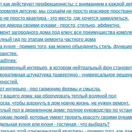
т как действуют перфекционисты: с вниманием к каждой дет
ормляя детскую, мы создаём не просто красивое пространств
о не просто квартира - это место, где хочется замедлиться.
ея декора своими руками - просто, стильно, эффектно.
монт загородного дома под ключ: все преимущества компл
лный гид по этапам ремонта частного дома
а кухня - пример того, как можно объединить стиль, функц
ранстве.
adlines:
временный интерьер, в котором нейтральный фон становит
коративная штукатурка травертино - универсальное решен
хностей.
от интерьер - про гармонию формы и смысла.
т вашего дома: как оборудовать теплый водяной пол
огда, чтобы вдохнуть в дом новую жизнь, не нужен ремонт.
плый пол в деревянном доме: полное руководство по устан
ожаю людей, которые умеют творить красоту своими рукам
дельная кухня или кухня - гостиная - что выбрать?
терьер этой однокомнатной квартиры - пример того, как да