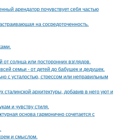
менный арендатор почувствует себя частью
 настраивающая на сосредоточенность.
ками.
 от солнца или посторонних взглядов.
всей семьи - от детей до бабушек и дедушек.
ьно с усталостью, стрессом или неправильным
х сталинской архитектуры, добавив в него уют и
кам и чувству стиля.
ктурная основа гармонично сочетается с
.
коем и смыслом.