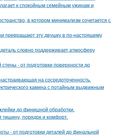
олагает к спокойным семейным ужинам и
остранство, в котором минимализм сочетается с
и превращают эту двушку в по-настоящему
я деталь словно поддерживает атмосферу
стены - от подготовки поверхности до
, настраивающая на сосредоточенность.
ектрического камина с потайным выдвижным
склейки до финишной обработки.
т тишину, порядок и комфорт.
ты - от подготовки деталей до финальной