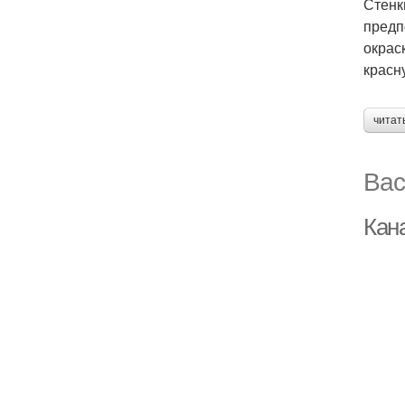
Стенк
предп
окрас
красн
читат
Вас
Кан