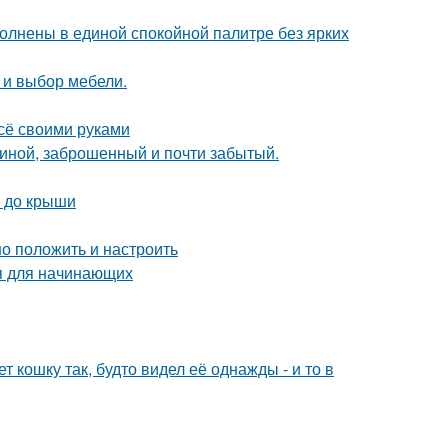
олнены в единой спокойной палитре без ярких
а и выбор мебели.
всё своими руками
чиной, заброшенный и почти забытый.
а до крыши
но положить и настроить
ия для начинающих
 кошку так, будто видел её однажды - и то в