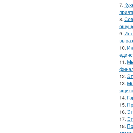
7.
Кух
прият
8.
Сов
ощуще
9.
Инт
выраз
10.
Ин
единс
11.
Мы
финал
12.
Эт
13.
Мы
ящико
14.
Га
15.
Пр
16.
Эт
17.
Эт
18.
По