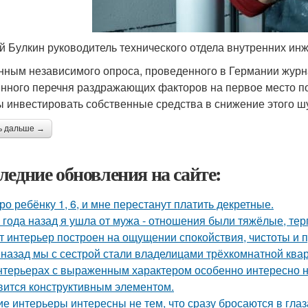
й Булкин руководитель технического отдела внутренних и
нным независимого опроса, проведенного в Германии жу
инного перечня раздражающих факторов на первое место п
ы инвестировать собственные средства в снижение этого ш
ь дальше →
ледние обновления на сайте:
ро ребёнку 1, 6, и мне перестанут платить декретные.
 года назад я ушла от мужа - отношения были тяжёлые, тер
т интерьер построен на ощущении спокойствия, чистоты и 
 назад мы с сестрой стали владелицами трёхкомнатной квар
нтерьерах с выраженным характером особенно интересно на
вится конструктивным элементом.
ие интерьеры интересны не тем, что сразу бросаются в глаза