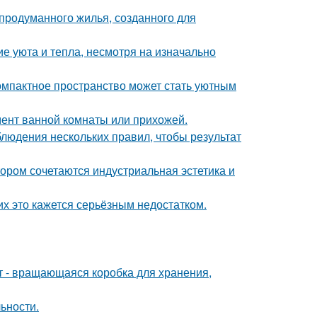
продуманного жилья, созданного для
е уюта и тепла, несмотря на изначально
компактное пространство может стать уютным
мент ванной комнаты или прихожей.
блюдения нескольких правил, чтобы результат
ором сочетаются индустриальная эстетика и
их это кажется серьёзным недостатком.
кт - вращающаяся коробка для хранения,
ьности.