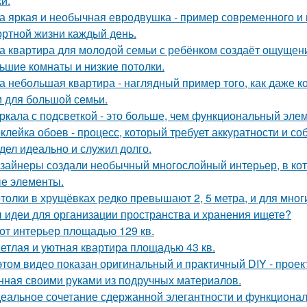
и.
а яркая и необычная евродвушка - пример современного и 
ртной жизни каждый день.
а квартира для молодой семьи с ребёнком создаёт ощущени
ьшие комнаты и низкие потолки.
а небольшая квартира - наглядный пример того, как даже 
 для большой семьи.
ркала с подсветкой - это больше, чем функциональный эле
клейка обоев - процесс, который требует аккуратности и со
дел идеально и служил долго.
зайнеры создали необычный многослойный интерьер, в кот
е элементы.
толки в хрущёвках редко превышают 2, 5 метра, и для мног
 идеи для организации пространства и хранения ищете?
от интерьер площадью 129 кв.
етлая и уютная квартира площадью 43 кв.
этом видео показан оригинальный и практичный DIY - прое
нная своими руками из подручных материалов.
еальное сочетание сдержанной элегантности и функционал