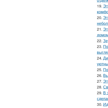
отделк
19.
Эт
комфо
20.
Эт
небол
21.
Эт
домом
22.
Зе
23.
По
выгля
24.
Ди
уютны
25.
По
26.
Вы
27.
Эт
28.
Св
29.
В 
сдела
30.
Ид