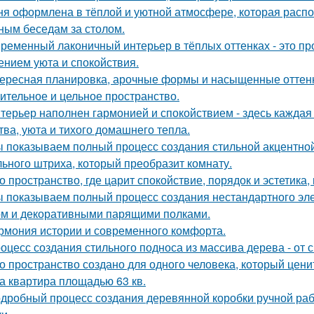
ня оформлена в тёплой и уютной атмосфере, которая расп
ным беседам за столом.
ременный лаконичный интерьер в тёплых оттенках - это пр
нием уюта и спокойствия.
ересная планировка, арочные формы и насыщенные оттенк
ительное и цельное пространство.
терьер наполнен гармонией и спокойствием - здесь кажда
тва, уюта и тихого домашнего тепла.
 показываем полный процесс создания стильной акцентной 
ьного штриха, который преобразит комнату.
о пространство, где царит спокойствие, порядок и эстетика
 показываем полный процесс создания нестандартного эл
м и декоративными парящими полками.
рмония истории и современного комфорта.
оцесс создания стильного подноса из массива дерева - от 
о пространство создано для одного человека, который цени
а квартира площадью 63 кв.
дробный процесс создания деревянной коробки ручной рабо