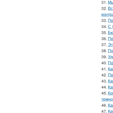
31.
Мы
32.
Вс
контр
33.
Пр
34.
С 
35.
Бю
36.
Пр
37.
Эт
38.
По
39.
Уд
40.
По
41.
Ка
42.
Пр
43.
Ка
44.
Ка
45.
Ко
темно
46.
Ка
47.
Ка