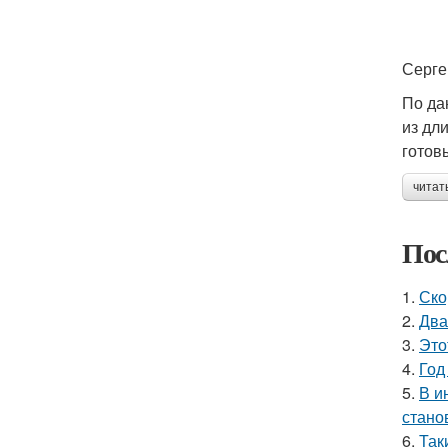
Серге
По да
из дл
готов
читат
Пос
1.
Ско
2.
Два
3.
Это
4.
Год
5.
В и
стано
6.
Так