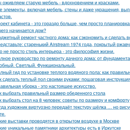
 оживляем старую мебель - вдохновением и красками.
е элементы, включая мебель, стены и даже украшения, вып
астов.
оект кабинета - это гораздо больше, чем просто планировк
чего начинается дом?
джетный ремонт частного дома: как сэкономить и сделать 
едставьте: старенький Airstream 1974 года, покрытый ржав
о не просто стиль интерьера - это философия жизни.
лное руководство по ремонту дачного дома: от фундамент
обный. Светлый. Функциональный.
лный гид по установке теплого водяного пола: как правиль
к сделать теплый пол своими руками: пошаговая инструкц
авильная уборка - это настоящее искусство.
к выбрать правильный размер обеденного стола
к выбрать стол на 8 человек: советы по размеру и комфорту
гда художник виртуозно передаёт текстуру шёлка … но рисует
те.
кие выставки проводятся в открытом воздухе в Москве
кие уникальные памятники архитектуры есть в Иркутске