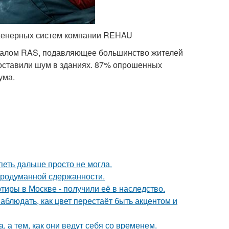
нженерных систем компании REHAU
рналом RAS, подавляющее большинство жителей
оставили шум в зданиях. 87% опрошенных
ума.
петь дальше просто не могла.
продуманной сдержанности.
тиры в Москве - получили её в наследство.
блюдать, как цвет перестаёт быть акцентом и
, а тем, как они ведут себя со временем.