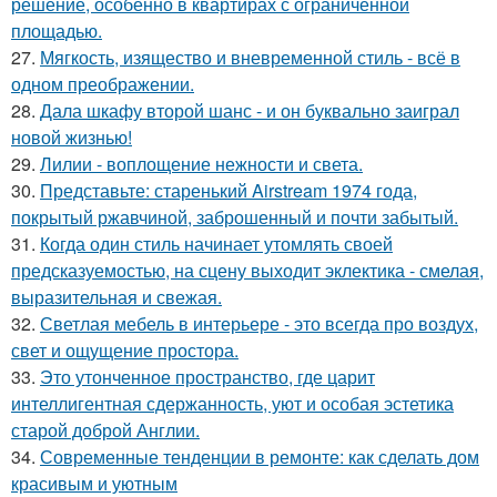
решение, особенно в квартирах с ограниченной
площадью.
27.
Мягкость, изящество и вневременной стиль - всё в
одном преображении.
28.
Дала шкафу второй шанс - и он буквально заиграл
новой жизнью!
29.
Лилии - воплощение нежности и света.
30.
Представьте: старенький Airstream 1974 года,
покрытый ржавчиной, заброшенный и почти забытый.
31.
Когда один стиль начинает утомлять своей
предсказуемостью, на сцену выходит эклектика - смелая,
выразительная и свежая.
32.
Светлая мебель в интерьере - это всегда про воздух,
свет и ощущение простора.
33.
Это утонченное пространство, где царит
интеллигентная сдержанность, уют и особая эстетика
старой доброй Англии.
34.
Современные тенденции в ремонте: как сделать дом
красивым и уютным