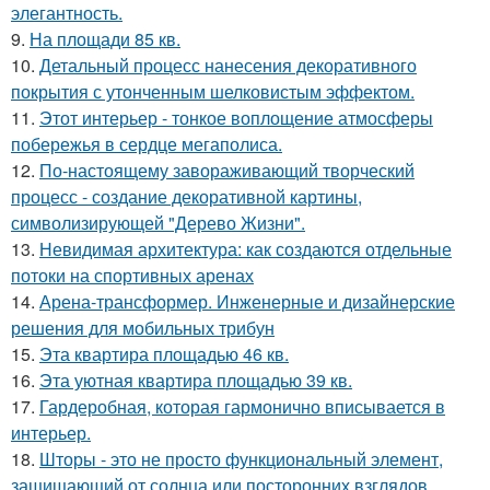
элегантность.
9.
На площади 85 кв.
10.
Детальный процесс нанесения декоративного
покрытия с утонченным шелковистым эффектом.
11.
Этот интерьер - тонкое воплощение атмосферы
побережья в сердце мегаполиса.
12.
По-настоящему завораживающий творческий
процесс - создание декоративной картины,
символизирующей "Дерево Жизни".
13.
Невидимая архитектура: как создаются отдельные
потоки на спортивных аренах
14.
Арена-трансформер. Инженерные и дизайнерские
решения для мобильных трибун
15.
Эта квартира площадью 46 кв.
16.
Эта уютная квартира площадью 39 кв.
17.
Гардеробная, которая гармонично вписывается в
интерьер.
18.
Шторы - это не просто функциональный элемент,
защищающий от солнца или посторонних взглядов.