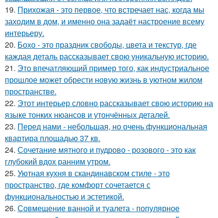
19.
Прихожая - это первое, что встречает нас, когда мы
заходим в дом, и именно она задаёт настроение всему
интерьеру.
20.
Бохо - это праздник свободы, цвета и текстур, где
каждая деталь рассказывает свою уникальную историю.
21.
Это впечатляющий пример того, как индустриальное
прошлое может обрести новую жизнь в уютном жилом
пространстве.
22.
Этот интерьер словно рассказывает свою историю на
языке тонких нюансов и утончённых деталей.
23.
Перед нами - небольшая, но очень функциональная
квартира площадью 37 кв.
24.
Сочетание мятного и пудрово - розового - это как
глубокий вдох ранним утром.
25.
Уютная кухня в скандинавском стиле - это
пространство, где комфорт сочетается с
функциональностью и эстетикой.
26.
Совмещение ванной и туалета - популярное