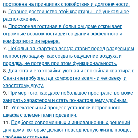
построена на принципах спокойствия и долговечности.
5.
Главное достоинство этой квартиры - её уникальное
расположение.
6.
Просторная гостиная в большом доме открывает
огромные возможности для создания эффектного и
комфортного интерьера.
7.
Небольшая квартира всегда ставит перед владельцем
непростую задачу: как создать ощущение воздуха и
порядка, не потеряв при этом функциональность.
8.
Для кота и его хозяйки: уютная и спокойная квартира в
Санкт-петербурге, где комфортно всем - и человеку, и
хвостатому другу.
9.
Пример того, как даже небольшое пространство может
заиграть характером и стать по-настоящему удобным.
10.
Увлекательный процесс установки встроенного
шкафа с элементами подсветки.
11.
Подборка современных и инновационных решений
для дома, которые делают повседневную жизнь проще,
удобнее и стильнее.