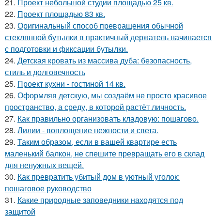
21.
Проект небольшой студии площадью 25 кв.
22.
Проект площадью 83 кв.
23.
Оригинальный способ превращения обычной
стеклянной бутылки в практичный держатель начинается
с подготовки и фиксации бутылки.
24.
Детская кровать из массива дуба: безопасность,
стиль и долговечность
25.
Проект кухни - гостиной 14 кв.
26.
Оформляя детскую, мы создаём не просто красивое
пространство, а среду, в которой растёт личность.
27.
Как правильно организовать кладовую: пошагово.
28.
Лилии - воплощение нежности и света.
29.
Таким образом, если в вашей квартире есть
маленький балкон, не спешите превращать его в склад
для ненужных вещей.
30.
Как превратить убитый дом в уютный уголок:
пошаговое руководство
31.
Какие природные заповедники находятся под
защитой