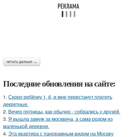
читать дальше →
Последние обновления на сайте:
1.
Скоро ребёнку 1, 6, и мне перестанут платить
декретные.
2.
Вечер пятницы, как обычно - собрались у друзей.
3.
Я вышла замуж за москвича, а сама родом из
маленькой деревни.
4.
Эта квартира с панорамным видом на Москву