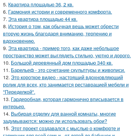
5.
Квартира площадью 36, 2 кв.
6.
Гармония истории и современного комфорта.
7.
Эта квартира площадью 44 кв.
8.
История о том, как обычная вещь может обрести
вторую жизнь благодаря вниманию, терпению и
вдохновению.
9.
Эта квартира - пример того, как даже небольшое
пространство может выглядеть стильно, уютно и дорого.
10.
Большой деревянный дом площадью 340 кв.
11.
Барельеф - это сочетание скульптуры и живописи.
12.
Это короткое видео - настоящий вдохновляющий
ролик для всех, кто занимается реставрацией мебели и
"Переделкой".
13.
Гардеробная, которая гармонично вписывается в
интерьер.
14.
Выбирая отделку для ванной комнаты, многие
задумываются: можно ли использовать обои?
15.
Этот проект создавался с мыслью о комфорте и
гармонии для всей семьи - от детей до бабушек и