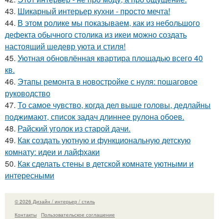
43.
Шикарный интерьер кухни - просто мечта!
44.
В этом ролике мы показываем, как из небольшого
дефекта обычного столика из икеи можно создать
настоящий шедевр уюта и стиля!
45.
Уютная обновлённая квартира площадью всего 40
кв.
46.
Этапы ремонта в новостройке с нуля: пошаговое
руководство
47.
То самое чувство, когда дел выше головы, дедлайны
поджимают, список задач длиннее рулона обоев.
48.
Райский уголок из старой дачи.
49.
Как создать уютную и функциональную детскую
комнату: идеи и лайфхаки
50.
Как сделать стены в детской комнате уютными и
интересными
© 2026 Дизайн / интерьер / стиль
Контакты
Пользовательское соглашение