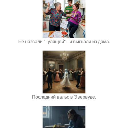
Её назвали "Гулящей" - и выгнали из дома.
Последний вальс в Эвервуде.