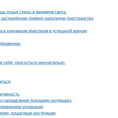
ишь голые стены и минимум света.
и застеклённая лоджия наполняли пространство
стать ключевым фактором в успешной аренде
ображении.
в себя, проснуться окончательно.
о
биться
ктивность
дал направление будущему интерьеру.
деревянном основании
доме: пошаговая инструкция