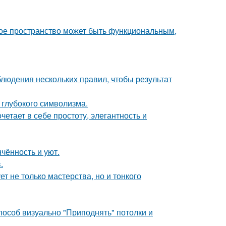
ькое пространство может быть функциональным,
блюдения нескольких правил, чтобы результат
и глубокого символизма.
етает в себе простоту, элегантность и
чённость и уют.
.
т не только мастерства, но и тонкого
способ визуально "Приподнять" потолки и