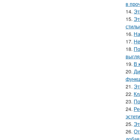
в про
14.
Эт
15.
Эт
стиль
16.
На
17.
Не
18.
По
выгля
19.
В 
20.
Ди
функц
21.
Эт
22.
Кл
23.
По
24.
Ре
эстети
25.
Эт
26.
От
добав