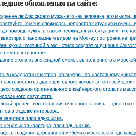
ледние обновления на сайте:
скренне люблю своего мужа - его как человека, его мысли, 
авствуйте. У меня сложилась непростая ситуация и очень 
гда помощь нужна в самых неожиданных ситуациях - и спас
 квартира с панорамным видом на Москву построена на при
айн кухни - гостиной в эко - стиле создаёт ощущение близос
ктном пространстве.
дание стола из эпоксидной смолы, выполненного в морской
го 25 квадратных метров, но внутри - по-настоящему уника
 пространство создано для одного человека, который ценит
цесс создания оригинального дизайнерского стола из масси
ированного результата.
лный процесс изготовления гипсового карниза - одного из
нтов в отделке интерьера.
а квартира площадью 63 кв.
а небольшая квартира, площадью 37 кв.
оцесс создания деревянной мебели в мастерской, где кажд