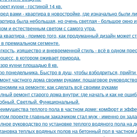
оект кухни - гостиной 14 кв.
ред вами - квартира в новостройке, где изначально были л
артира была небольшая, но очень светлая - большое окно 
хом и естественным светом с самого утра.
а квартира - пример того, как продуманный дизайн может 
 в премиальном сегменте.
гкость, изящество и вневременной стиль - всё в одном пре
оцесс, в котором оживает природа.
зор кухни площадью 8 кв.
ро понедельника. Быстро в душ, чтобы взбодриться, прийти 
монт частного дома своими руками: пошаговое руководств
ономим на ремонте: как сделать всё своими руками
лный ремонт старого дома внутри: где начать и как не оши
обный. Светлый. Функциональный.
еимущества теплого пола в частном доме: комфорт и эффе
этом проекте главным заказчиком стал муж - именно он за
лное руководство по установке теплого водяного пола на 
тановка теплых водяных полов на бетонный пол в частном 