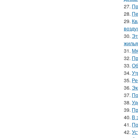
27.
Пр
28.
Пе
29.
Кв
возду
30.
Эт
жилья
31.
Мя
32.
Пр
33.
Об
34.
Ут
35.
Ре
36.
Эк
37.
По
38.
Уд
39.
Пр
40.
В 
41.
По
42.
Ус