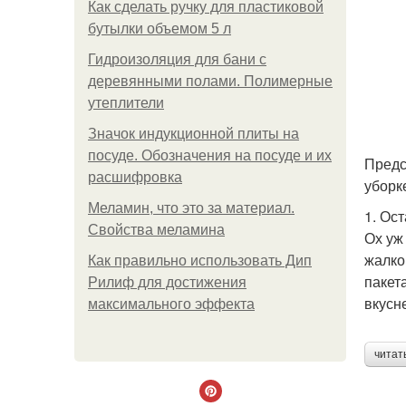
Как сделать ручку для пластиковой
бутылки объемом 5 л
Гидроизоляция для бани с
деревянными полами. Полимерные
утеплители
Значок индукционной плиты на
посуде. Обозначения на посуде и их
Предс
расшифровка
уборк
Меламин, что это за материал.
1. Ос
Свойства меламина
Ох уж
жалко
Как правильно использовать Дип
пакет
Рилиф для достижения
вкусн
максимального эффекта
читат