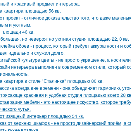
чный и красивый предмет интерьера.
а квартира площадью 56 кв.
от проект - отличное доказательство того, что даже мален
ным и уютным.
 площади 46 кв.
большая, но невероятно уютная студия площадью 22, 3 кв.
клейка обоев - процесс, который требует аккуратности и со
дел идеально и служил долго.
китайской культуре цветы - не просто украшение, а носител
зайн интерьера выполнен в современном стиле, который соч
иональность.
а квартира в стиле "Сталинка" площадью 80 кв.
ассика всегда вне времени - она объединяет гармонию, утон
трясающе красивая и удобная студия площадью всего 28 кв
ставрация мебели - это настоящее искусство, которое требуе
ческого чутья.
от изящный интерьер площадью 54 кв.
каз от верхних шкафов - не просто дизайнерский приём, а 
ить кухне воздуха.