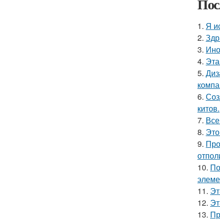
Пос
1.
Я и
2.
Здр
3.
Ино
4.
Эта
5.
Диз
компа
6.
Соз
китов.
7.
Все
8.
Это
9.
Про
отпол
10.
По
элеме
11.
Эт
12.
Эт
13.
Пр