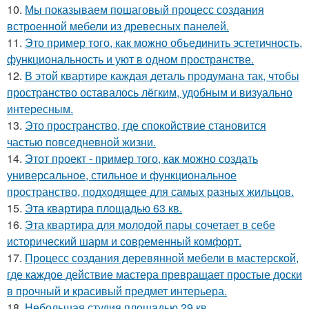
10.
Мы показываем пошаговый процесс создания
встроенной мебели из древесных панелей.
11.
Это пример того, как можно объединить эстетичность,
функциональность и уют в одном пространстве.
12.
В этой квартире каждая деталь продумана так, чтобы
пространство оставалось лёгким, удобным и визуально
интересным.
13.
Это пространство, где спокойствие становится
частью повседневной жизни.
14.
Этот проект - пример того, как можно создать
универсальное, стильное и функциональное
пространство, подходящее для самых разных жильцов.
15.
Эта квартира площадью 63 кв.
16.
Эта квартира для молодой пары сочетает в себе
исторический шарм и современный комфорт.
17.
Процесс создания деревянной мебели в мастерской,
где каждое действие мастера превращает простые доски
в прочный и красивый предмет интерьера.
18.
Небольшая студия площадью 29 кв.