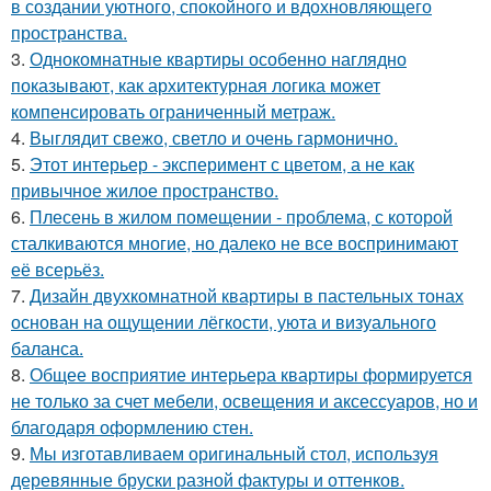
в создании уютного, спокойного и вдохновляющего
пространства.
3.
Однокомнатные квартиры особенно наглядно
показывают, как архитектурная логика может
компенсировать ограниченный метраж.
4.
Выглядит свежо, светло и очень гармонично.
5.
Этот интерьер - эксперимент с цветом, а не как
привычное жилое пространство.
6.
Плесень в жилом помещении - проблема, с которой
сталкиваются многие, но далеко не все воспринимают
её всерьёз.
7.
Дизайн двухкомнатной квартиры в пастельных тонах
основан на ощущении лёгкости, уюта и визуального
баланса.
8.
Общее восприятие интерьера квартиры формируется
не только за счет мебели, освещения и аксессуаров, но и
благодаря оформлению стен.
9.
Мы изготавливаем оригинальный стол, используя
деревянные бруски разной фактуры и оттенков.