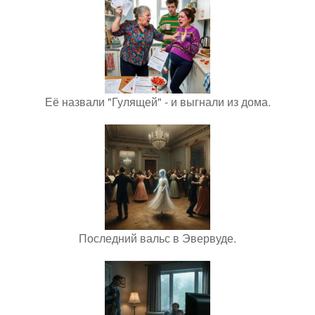
Её назвали "Гулящей" - и выгнали из дома.
Последний вальс в Эвервуде.