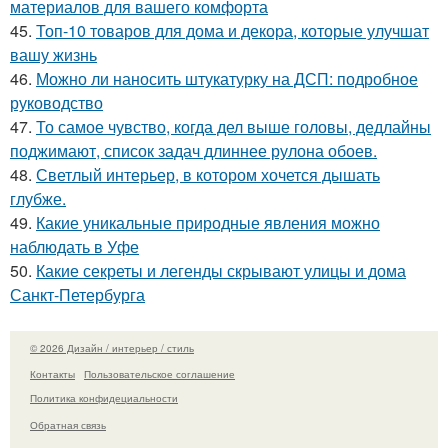
материалов для вашего комфорта
45.
Топ-10 товаров для дома и декора, которые улучшат
вашу жизнь
46.
Можно ли наносить штукатурку на ДСП: подробное
руководство
47.
То самое чувство, когда дел выше головы, дедлайны
поджимают, список задач длиннее рулона обоев.
48.
Светлый интерьер, в котором хочется дышать
глубже.
49.
Какие уникальные природные явления можно
наблюдать в Уфе
50.
Какие секреты и легенды скрывают улицы и дома
Санкт-Петербурга
© 2026 Дизайн / интерьер / стиль
Контакты
Пользовательское соглашение
Политика конфидециальности
Обратная связь