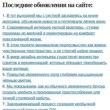
Последние обновления на сайте:
1.
В тот выходной мы с сестрой засиделись на кухне
допоздна, обсуждали новости и потягивали лёгкое вино.
2.
Современный интерьер уютной квартиры - студии
продуман до мелочей и ориентирован на комфорт
повседневной жизни.
3.
В этом проекте минимализм переосмыслен как живое,
чувственное пространство, а не строгий набор правил.
4.
В мире дизайна интерьера существует множество
советов и рекомендаций, которые обещают преобразить
ваше жилище.
5.
Покрытие деревянного пола глубоким насыщенным
чёрным цветом.
6.
Мы показываем, как из обычного деревянного бруска
создать удобное и продуманное приспособление для
точной столярной работы.
7.
Завораживающий процесс создания необычной
деревянной ёлки в стиле DIY.