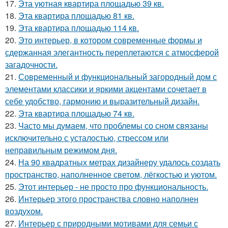
17.
Эта уютная квартира площадью 39 кв.
18.
Эта квартира площадью 81 кв.
19.
Эта квартира площадью 114 кв.
20.
Это интерьер, в котором современные формы и
сдержанная элегантность переплетаются с атмосферой
загадочности.
21.
Современный и функциональный загородный дом с
элементами классики и яркими акцентами сочетает в
себе удобство, гармонию и выразительный дизайн.
22.
Эта квартира площадью 74 кв.
23.
Часто мы думаем, что проблемы со сном связаны
исключительно с усталостью, стрессом или
неправильным режимом дня.
24.
На 90 квадратных метрах дизайнеру удалось создать
пространство, наполненное светом, лёгкостью и уютом.
25.
Этот интерьер - не просто про функциональность.
26.
Интерьер этого пространства словно наполнен
воздухом.
27.
Интерьер с природными мотивами для семьи с