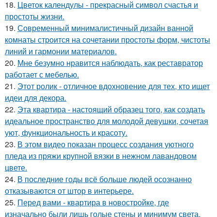
18.
Цветок календулы - прекрасный символ счастья и
простоты жизни.
19.
Современный минималистичный дизайн ванной
комнаты строится на сочетании простоты форм, чистоты
линий и гармонии материалов.
20.
Мне безумно нравится наблюдать, как реставратор
работает с мебелью.
21.
Этот ролик - отличное вдохновение для тех, кто ищет
идеи для декора.
22.
Эта квартира - настоящий образец того, как создать
идеальное пространство для молодой девушки, сочетая
уют, функциональность и красоту.
23.
В этом видео показан процесс создания уютного
пледа из пряжи крупной вязки в нежном лавандовом
цвете.
24.
В последние годы всё больше людей осознанно
отказываются от штор в интерьере.
25.
Перед вами - квартира в новостройке, где
изначально были лишь голые стены и минимум света.