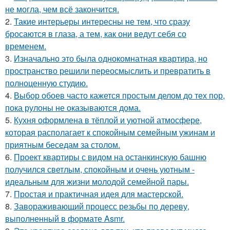
не могла, чем всё закончится.
2.
Такие интерьеры интересны не тем, что сразу
бросаются в глаза, а тем, как они ведут себя со
временем.
3.
Изначально это была однокомнатная квартира, но
пространство решили переосмыслить и превратить в
полноценную студию.
4.
Выбор обоев часто кажется простым делом до тех пор,
пока рулоны не оказываются дома.
5.
Кухня оформлена в тёплой и уютной атмосфере,
которая располагает к спокойным семейным ужинам и
приятным беседам за столом.
6.
Проект квартиры с видом на останкинскую башню
получился светлым, спокойным и очень уютным -
идеальным для жизни молодой семейной пары.
7.
Простая и практичная идея для мастерской.
8.
Завораживающий процесс резьбы по дереву,
выполненный в формате Asmr.