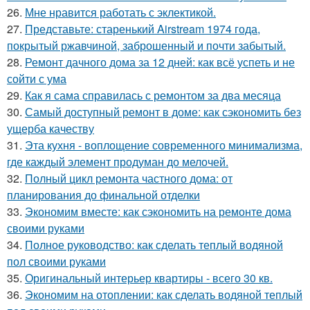
26.
Мне нравится работать с эклектикой.
27.
Представьте: старенький Airstream 1974 года,
покрытый ржавчиной, заброшенный и почти забытый.
28.
Ремонт дачного дома за 12 дней: как всё успеть и не
сойти с ума
29.
Как я сама справилась с ремонтом за два месяца
30.
Самый доступный ремонт в доме: как сэкономить без
ущерба качеству
31.
Эта кухня - воплощение современного минимализма,
где каждый элемент продуман до мелочей.
32.
Полный цикл ремонта частного дома: от
планирования до финальной отделки
33.
Экономим вместе: как сэкономить на ремонте дома
своими руками
34.
Полное руководство: как сделать теплый водяной
пол своими руками
35.
Оригинальный интерьер квартиры - всего 30 кв.
36.
Экономим на отоплении: как сделать водяной теплый