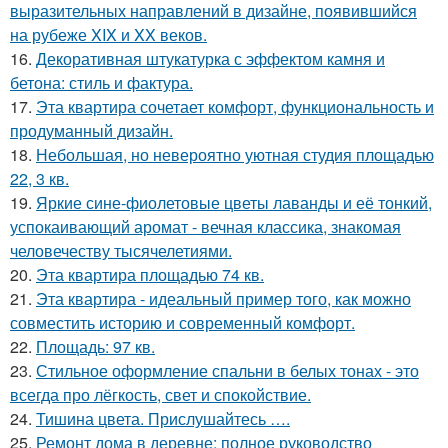
выразительных направлений в дизайне, появившийся
на рубеже XIX и XX веков.
16.
Декоративная штукатурка с эффектом камня и
бетона: стиль и фактура.
17.
Эта квартира сочетает комфорт, функциональность и
продуманный дизайн.
18.
Небольшая, но невероятно уютная студия площадью
22, 3 кв.
19.
Яркие сине-фиолетовые цветы лаванды и её тонкий,
успокаивающий аромат - вечная классика, знакомая
человечеству тысячелетиями.
20.
Эта квартира площадью 74 кв.
21.
Эта квартира - идеальный пример того, как можно
совместить историю и современный комфорт.
22.
Площадь: 97 кв.
23.
Стильное оформление спальни в белых тонах - это
всегда про лёгкость, свет и спокойствие.
24.
Тишина цвета. Прислушайтесь ….
25.
Ремонт дома в деревне: полное руководство