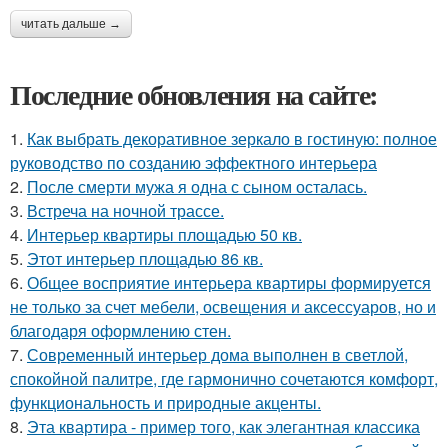
читать дальше →
Последние обновления на сайте:
1.
Как выбрать декоративное зеркало в гостиную: полное
руководство по созданию эффектного интерьера
2.
После смерти мужа я одна с сыном осталась.
3.
Встреча на ночной трассе.
4.
Интерьер квартиры площадью 50 кв.
5.
Этот интерьер площадью 86 кв.
6.
Общее восприятие интерьера квартиры формируется
не только за счет мебели, освещения и аксессуаров, но и
благодаря оформлению стен.
7.
Современный интерьер дома выполнен в светлой,
спокойной палитре, где гармонично сочетаются комфорт,
функциональность и природные акценты.
8.
Эта квартира - пример того, как элегантная классика