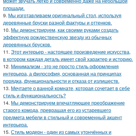
может звучать легко и современно даже на небольшой
площади.
9.
Мы изготавливаем оригинальный стол, используя
деревянные бруски разной фактуры и оттенков.
10.
Мы демонстрируем, как своими руками создать
эффектную рождественскую звезду из обычных
деревянных брусков.
11.
Этот интерьер - настоящее произведение искусства,
в котором каждая деталь имеет свой характер и историю.
12.
Минимализм - это не просто стиль оформления
интерьера, а философия, основанная на принципах
порядка, функциональности и отказа от излишеств.
13.
Мечтаете о ванной комнате, которая сочетает в себе
стиль и функциональность?
14.
Мы демонстрируем впечатляющее преображение
старого комода, превращая его из устаревшего
предмета мебели в стильный и современный акцент
интерьера.
15.
Стиль модерн - один из самых утончённых и