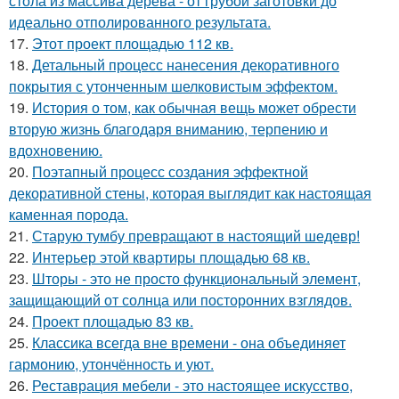
стола из массива дерева - от грубой заготовки до
идеально отполированного результата.
17.
Этот проект площадью 112 кв.
18.
Детальный процесс нанесения декоративного
покрытия с утонченным шелковистым эффектом.
19.
История о том, как обычная вещь может обрести
вторую жизнь благодаря вниманию, терпению и
вдохновению.
20.
Поэтапный процесс создания эффектной
декоративной стены, которая выглядит как настоящая
каменная порода.
21.
Старую тумбу превращают в настоящий шедевр!
22.
Интерьер этой квартиры площадью 68 кв.
23.
Шторы - это не просто функциональный элемент,
защищающий от солнца или посторонних взглядов.
24.
Проект площадью 83 кв.
25.
Классика всегда вне времени - она объединяет
гармонию, утончённость и уют.
26.
Реставрация мебели - это настоящее искусство,