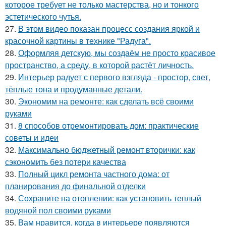
которое требует не только мастерства, но и тонкого
эстетического чутья.
27.
В этом видео показан процесс создания яркой и
красочной картины в технике "Радуга".
28.
Оформляя детскую, мы создаём не просто красивое
пространство, а среду, в которой растёт личность.
29.
Интерьер радует с первого взгляда - простор, свет,
тёплые тона и продуманные детали.
30.
Экономим на ремонте: как сделать всё своими
руками
31.
8 способов отремонтировать дом: практические
советы и идеи
32.
Максимально бюджетный ремонт вторички: как
сэкономить без потери качества
33.
Полный цикл ремонта частного дома: от
планирования до финальной отделки
34.
Сохраните на отоплении: как установить теплый
водяной пол своими руками
35.
Вам нравится, когда в интерьере появляются