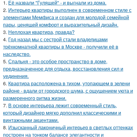
1.
Её назвали "Гулящей" - и выгнали из дома.
2.
Интерьер квартиры выполнен в современном стиле с
элементами Мемфиса и создан для молодой семейной
пары, ценящей комфорт и выразительный дизайн.
3.
Неплохая квартира, правда?
4.
Год назад мы с сестрой стали владелицами
трёхкомнатной квартиры в Москве - получили её в
наследство.
5.
Спальня - это особое пространство в доме,
предназначенное для отдыха, восстановления сил и
уединения.
6.
Квартира расположена в тихом, утопающем в зелени
районе - вдали от городского шума, с ощущением уюта и
размеренного ритма жизни.
7.
В основе интерьера лежит современный стиль,
который дизайнер мягко дополнил классическими и
винтажными акцентами.
8.
Изысканный лаконичный интерьер в светлых оттенках
построен на тонком балансе элегантности и