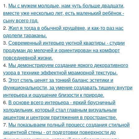
1.
Мы с мужем молодые, нам чуть больше двадцати,
вместе уже несколько лет, есть маленький ребёнок -
сыну всего год.
2.
Жил я тогда в обычной хрущёвке, и как-то раз нас
одолели тараканы.
3.
Современный интерьер уютной квартиры - студии
продуман до мелочей и ориентирован на комфорт
повседневной жизни.
4.
Мы демонстрируем создание яркого декоративного
узора в технике эффектной мраморной текстуры.
5.
Этот стиль ценят за тонкий баланс эстетики и
функциональности, за умение создавать тишину внутри
интерьера и ощущение близости к природе.
6.
В основе всего интерьера - яркий брусничный
холодильник, который стал главным визуальным
акцентом и центром притяжения в пространстве.
7.
Мы показываем полный процесс создания стильной
акцентной стены - от подготовки поверхности до