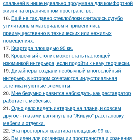
спальней в нише идеально продумана для комфортной
жизни на ограниченном пространстве.
16.
Ещё не так давно стеклоблоки считались сугубо
утилитарным материалом и применялись
преимущественно в технических или нежилых
помещениях.
17.
Квартира площадью 95 кв.
18.
Крошечный столик может стать настоящей
изюминкой интерьера, если подойти к нему творчески.
19.
Дизайнеры создали необычный многослойный
интерьер, в котором сочетаются индустриальная
эстетика и уютные элементы.
20.
Мне безумно нравится наблюдать, как реставратор
работает с мебелью.
21.
Одно дело видеть интерьер на плане, и совсем
другое - глазами взглянуть на "Живую" расстановку
мебели и отделки.
22.
Эта просторная квартира площадью 99 кв.
23.
Вы идеи для организации пространства и хранения