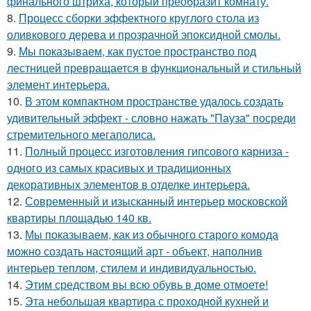
финального штриха, который преобразит комнату.
8.
Процесс сборки эффектного круглого стола из
оливкового дерева и прозрачной эпоксидной смолы.
9.
Мы показываем, как пустое пространство под
лестницей превращается в функциональный и стильный
элемент интерьера.
10.
В этом компактном пространстве удалось создать
удивительный эффект - словно нажать "Пауза" посреди
стремительного мегаполиса.
11.
Полный процесс изготовления гипсового карниза -
одного из самых красивых и традиционных
декоративных элементов в отделке интерьера.
12.
Современный и изысканный интерьер московской
квартиры площадью 140 кв.
13.
Мы показываем, как из обычного старого комода
можно создать настоящий арт - объект, наполнив
интерьер теплом, стилем и индивидуальностью.
14.
Этим средством вы всю обувь в доме отмоете!
15.
Эта небольшая квартира с проходной кухней и