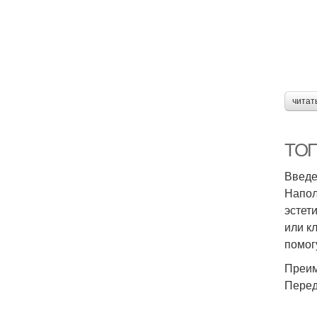
читат
ТОП
Введ
Напол
эстет
или к
помог
Преим
Перед