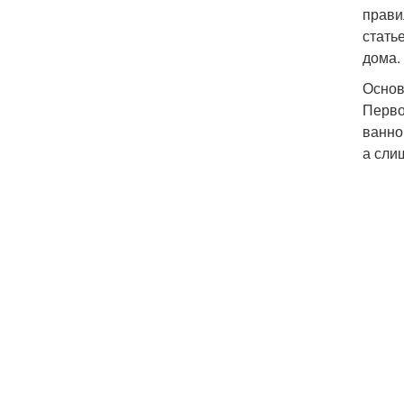
прави
стать
дома.
Основ
Перво
ванно
а сли