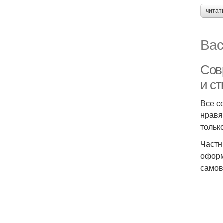
читат
Вас
Сов
и с
Все с
нравя
тольк
Частн
оформ
самов