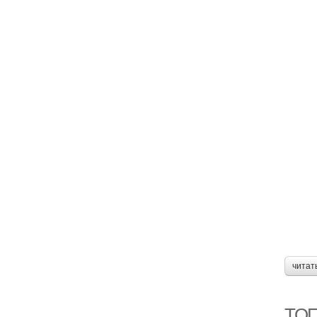
читат
ТОП