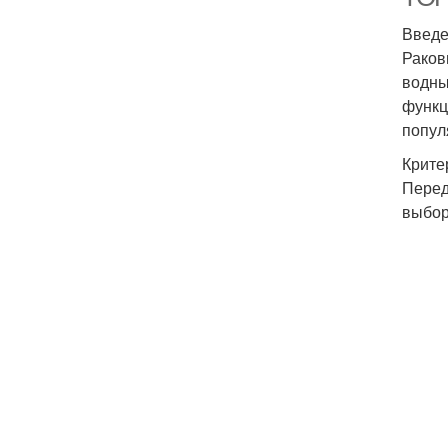
Введ
Раков
водны
функц
попул
Крите
Перед
выбор