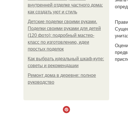
внутренней отделке частного дома:
опред
как создать уют и стиль
Прави
Детские поделки своими руками.
Сущес
Поделки своими руками для детей
унита
(120 фото): подробный мастер-
класс по изготовлению, идеи
Оцени
простых поделок
предв
присп
Как выбрать идеальный шкаф-купе:
советы и рекомендации
Ремонт дома в деревне: полное
руководство