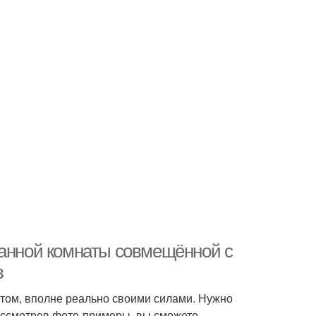
ванной комнаты совмещённой с
в
етом, вполне реально своими силами. Нужно
рассмотрев фото-примеры, вы сможете