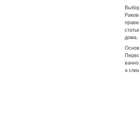
Выбор
Раков
прави
стать
дома.
Основ
Перво
ванно
а сли