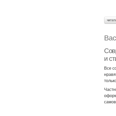
читат
Вас
Сов
и с
Все с
нравя
тольк
Частн
оформ
самов