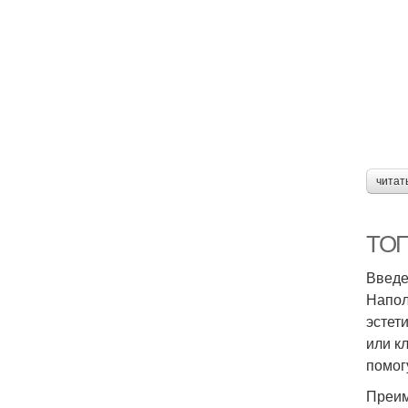
читат
ТОП
Введ
Напол
эстет
или к
помог
Преим