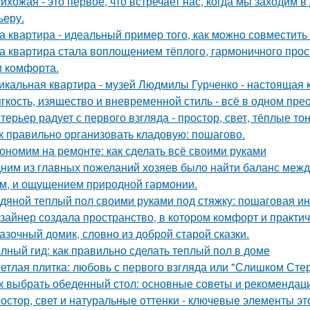
ихожая - это первое, что встречает нас, когда мы заходим 
ьеру.
а квартира - идеальный пример того, как можно совместит
а квартира стала воплощением тёплого, гармоничного прос
и комфорта.
икальная квартира - музей Людмилы Гурченко - настоящая 
гкость, изящество и вневременной стиль - всё в одном пре
терьер радует с первого взгляда - простор, свет, тёплые т
к правильно организовать кладовую: пошагово.
ономим на ремонте: как сделать всё своими руками
ним из главных пожеланий хозяев было найти баланс межд
м, и ощущением природной гармонии.
дяной теплый пол своими руками под стяжку: пошаговая и
зайнер создала пространство, в котором комфорт и практичн
азочный домик, словно из доброй старой сказки.
лный гид: как правильно сделать теплый пол в доме
етлая плитка: любовь с первого взгляда или "Слишком Сте
к выбрать обеденный стол: основные советы и рекомендац
остор, свет и натуральные оттенки - ключевые элементы эт