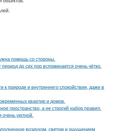
 объектов.
алей.
нужна помощь со стороны.
 период до сих пор вспоминается очень чётко.
ти к природе и внутреннего спокойствия, даже в
овременных квартир и домов.
ое пространство, а не строгий набор правил.
и очень уютной.
наполненное воздухом, светом и ощущением