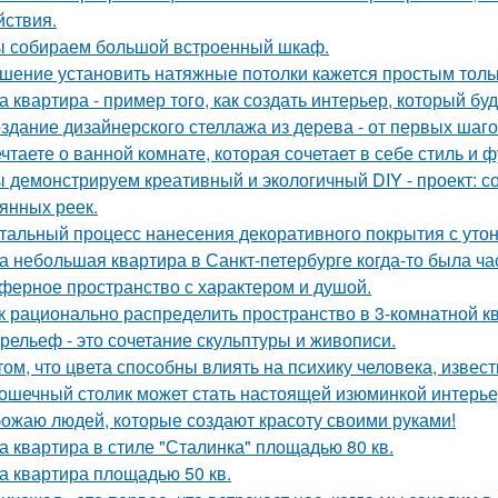
йствия.
 собираем большой встроенный шкаф.
шение установить натяжные потолки кажется простым тольк
а квартира - пример того, как создать интерьер, который бу
здание дизайнерского стеллажа из дерева - от первых шагов
чтаете о ванной комнате, которая сочетает в себе стиль и
 демонстрируем креативный и экологичный DIY - проект: с
янных реек.
тальный процесс нанесения декоративного покрытия с ут
а небольшая квартира в Санкт-петербурге когда-то была ча
ферное пространство с характером и душой.
к рационально распределить пространство в 3-комнатной к
рельеф - это сочетание скульптуры и живописи.
том, что цвета способны влиять на психику человека, извест
ошечный столик может стать настоящей изюминкой интерьер
ожаю людей, которые создают красоту своими руками!
а квартира в стиле "Сталинка" площадью 80 кв.
а квартира площадью 50 кв.