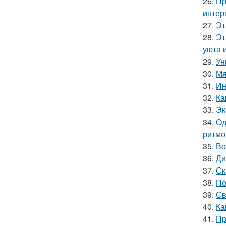
26.
Пр
интер
27.
Эт
28.
Эт
уюта 
29.
Ун
30.
Мя
31.
Ин
32.
Ка
33.
Эк
34.
Од
ритмо
35.
Во
36.
Ди
37.
Ск
38.
По
39.
Св
40.
Ка
41.
Пр