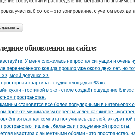
щение сооружений и распределение метража по значимости
ровка участка 8 соток – это зонирование, с учетом всех дет
ь дальше →
ледние обновления на сайте:
авствуйте. У меня сложилась непростая ситуация и очень 
ле перенесённого ковида прошло уже около двух лет, но тот
 32, моей девушке 22.
 просторная квартира - студия площадью 63 кв.
айн кухни - гостиной в эко - стиле создаёт ощущение близос
ктном пространстве.
камины становятся всё более популярными в интерьерах с
том проекте минимализм переосмыслен как живое, чувственн
овлённая ванная комната получилась светлой, аккуратной 
 пространство тишины, баланса и продуманной простоты.
етлая квартира с акцентными обоями - это пространство, 