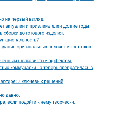
о на первый взгляд.
дет актуален и привлекателен долгие годы.
 сборки до готового изделия.
 функциональность?
оздание оригинальных полочек из остатков
онченным шелковистым эффектом.
стью коммуналки - а теперь превратилась в
вартире: 7 ключевых решений
но давно.
а, если подойти к нему творчески.