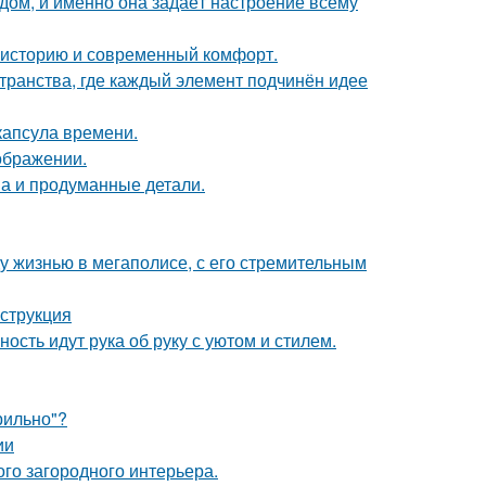
в дом, и именно она задаёт настроение всему
ь историю и современный комфорт.
транства, где каждый элемент подчинён идее
капсула времени.
ображении.
она и продуманные детали.
у жизнью в мегаполисе, с его стремительным
нструкция
ость идут рука об руку с уютом и стилем.
рильно"?
ии
ого загородного интерьера.