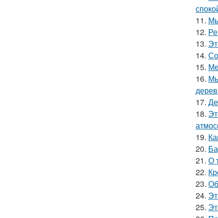
споко
11.
Мы
12.
Ре
13.
Эт
14.
Со
15.
Ме
16.
Мы
дерев
17.
Де
18.
Эт
атмос
19.
Ка
20.
Ба
21.
О 
22.
Кр
23.
Об
24.
Эт
25.
Эт