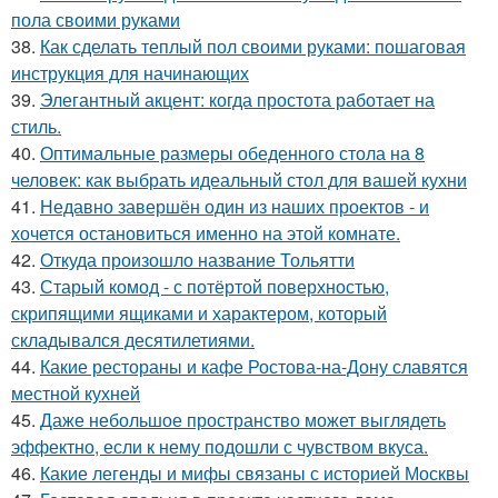
пола своими руками
38.
Как сделать теплый пол своими руками: пошаговая
инструкция для начинающих
39.
Элегантный акцент: когда простота работает на
стиль.
40.
Оптимальные размеры обеденного стола на 8
человек: как выбрать идеальный стол для вашей кухни
41.
Недавно завершён один из наших проектов - и
хочется остановиться именно на этой комнате.
42.
Откуда произошло название Тольятти
43.
Старый комод - с потёртой поверхностью,
скрипящими ящиками и характером, который
складывался десятилетиями.
44.
Какие рестораны и кафе Ростова-на-Дону славятся
местной кухней
45.
Даже небольшое пространство может выглядеть
эффектно, если к нему подошли с чувством вкуса.
46.
Какие легенды и мифы связаны с историей Москвы