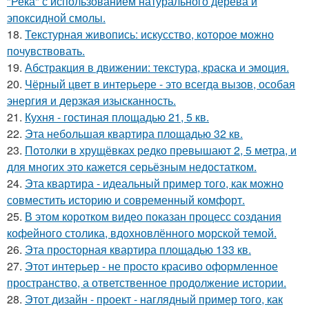
"Река" с использованием натурального дерева и
эпоксидной смолы.
18.
Текстурная живопись: искусство, которое можно
почувствовать.
19.
Абстракция в движении: текстура, краска и эмоция.
20.
Чёрный цвет в интерьере - это всегда вызов, особая
энергия и дерзкая изысканность.
21.
Кухня - гостиная площадью 21, 5 кв.
22.
Эта небольшая квартира площадью 32 кв.
23.
Потолки в хрущёвках редко превышают 2, 5 метра, и
для многих это кажется серьёзным недостатком.
24.
Эта квартира - идеальный пример того, как можно
совместить историю и современный комфорт.
25.
В этом коротком видео показан процесс создания
кофейного столика, вдохновлённого морской темой.
26.
Эта просторная квартира площадью 133 кв.
27.
Этот интерьер - не просто красиво оформленное
пространство, а ответственное продолжение истории.
28.
Этот дизайн - проект - наглядный пример того, как