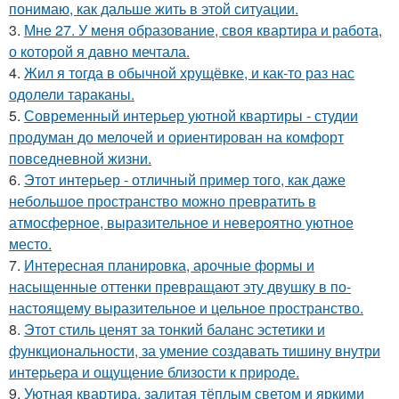
понимаю, как дальше жить в этой ситуации.
3.
Мне 27. У меня образование, своя квартира и работа,
о которой я давно мечтала.
4.
Жил я тогда в обычной хрущёвке, и как-то раз нас
одолели тараканы.
5.
Современный интерьер уютной квартиры - студии
продуман до мелочей и ориентирован на комфорт
повседневной жизни.
6.
Этот интерьер - отличный пример того, как даже
небольшое пространство можно превратить в
атмосферное, выразительное и невероятно уютное
место.
7.
Интересная планировка, арочные формы и
насыщенные оттенки превращают эту двушку в по-
настоящему выразительное и цельное пространство.
8.
Этот стиль ценят за тонкий баланс эстетики и
функциональности, за умение создавать тишину внутри
интерьера и ощущение близости к природе.
9.
Уютная квартира, залитая тёплым светом и яркими