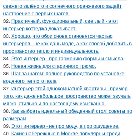
свежего зелёного и солнечного оранжевого задаёт
настроение с первых шагов.
32.
Практичный, функциональный, светлый - этот
интерьер коттеджа доказывает:
33.
Хорошо, что обои снова становятся частью
интерьеров - не как дань моде, а как способ добавить в
пространство тепло и индивидуальность.
34.
Этот интерьер - про гармонию формы и смысла.
35.
Новая жизнь для старинного трюмо.
36.
Шаг за шагом: полное руководство по установке
водяного теплого пола
37.
Интерьер этой однокомнатной квартиры - пример
того, как даже небольшое пространство может звучать
мягко, стильно и по-настоящему изысканно.
38.
Как выбрать идеальный обеденный стол: советы по
размерам
39.
Этот интерьер - не про моду, а про ощущение.
40.
Какие набережные в Москве популярны среди