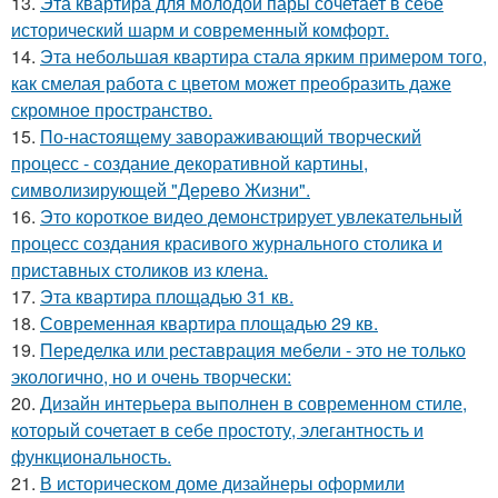
13.
Эта квартира для молодой пары сочетает в себе
исторический шарм и современный комфорт.
14.
Эта небольшая квартира стала ярким примером того,
как смелая работа с цветом может преобразить даже
скромное пространство.
15.
По-настоящему завораживающий творческий
процесс - создание декоративной картины,
символизирующей "Дерево Жизни".
16.
Это короткое видео демонстрирует увлекательный
процесс создания красивого журнального столика и
приставных столиков из клена.
17.
Эта квартира площадью 31 кв.
18.
Современная квартира площадью 29 кв.
19.
Переделка или реставрация мебели - это не только
экологично, но и очень творчески:
20.
Дизайн интерьера выполнен в современном стиле,
который сочетает в себе простоту, элегантность и
функциональность.
21.
В историческом доме дизайнеры оформили