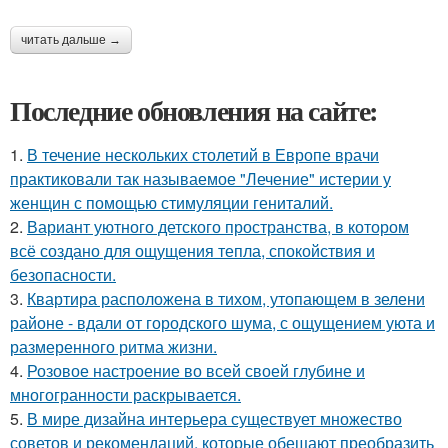
читать дальше →
Последние обновления на сайте:
1.
В течение нескольких столетий в Европе врачи
практиковали так называемое "Лечение" истерии у
женщин с помощью стимуляции гениталий.
2.
Вариант уютного детского пространства, в котором
всё создано для ощущения тепла, спокойствия и
безопасности.
3.
Квартира расположена в тихом, утопающем в зелени
районе - вдали от городского шума, с ощущением уюта и
размеренного ритма жизни.
4.
Розовое настроение во всей своей глубине и
многогранности раскрывается.
5.
В мире дизайна интерьера существует множество
советов и рекомендаций, которые обещают преобразить