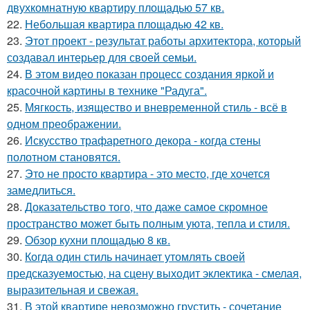
двухкомнатную квартиру площадью 57 кв.
22.
Небольшая квартира площадью 42 кв.
23.
Этот проект - результат работы архитектора, который
создавал интерьер для своей семьи.
24.
В этом видео показан процесс создания яркой и
красочной картины в технике "Радуга".
25.
Мягкость, изящество и вневременной стиль - всё в
одном преображении.
26.
Искусство трафаретного декора - когда стены
полотном становятся.
27.
Это не просто квартира - это место, где хочется
замедлиться.
28.
Доказательство того, что даже самое скромное
пространство может быть полным уюта, тепла и стиля.
29.
Обзор кухни площадью 8 кв.
30.
Когда один стиль начинает утомлять своей
предсказуемостью, на сцену выходит эклектика - смелая,
выразительная и свежая.
31.
В этой квартире невозможно грустить - сочетание