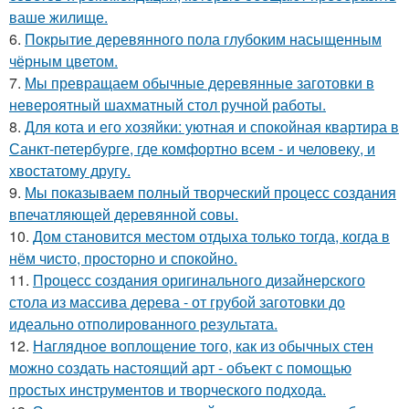
ваше жилище.
6.
Покрытие деревянного пола глубоким насыщенным
чёрным цветом.
7.
Мы превращаем обычные деревянные заготовки в
невероятный шахматный стол ручной работы.
8.
Для кота и его хозяйки: уютная и спокойная квартира в
Санкт-петербурге, где комфортно всем - и человеку, и
хвостатому другу.
9.
Мы показываем полный творческий процесс создания
впечатляющей деревянной совы.
10.
Дом становится местом отдыха только тогда, когда в
нём чисто, просторно и спокойно.
11.
Процесс создания оригинального дизайнерского
стола из массива дерева - от грубой заготовки до
идеально отполированного результата.
12.
Наглядное воплощение того, как из обычных стен
можно создать настоящий арт - объект с помощью
простых инструментов и творческого подхода.