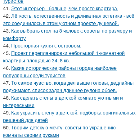
туристов
41.
Этот интерьер - больше, чем просто квартира.
42.
Лёгкость, естественность и деликатная эстетика - всё
это соединилось в этом уютном проекте душевой.
43.
Как выбрать стол на 8 человек: советы по размеру и
комфорту
44.
Просторная кухня с островом.
45.
Проект перепланировки небольшой 1-комнатной
квартиры площадью 34, 8 кв.
46.
Какие исторические районы города наиболее
популярны среди туристов
47.
То самое чувство, когда дел выше головы, дедлайны
поджимают, список задач длиннее рулона обоев.
48.
Как сделать стены в детской комнате уютными и
интересными
49.
Как украсить стену в детской: подборка оригинальных
решений для детей
50.
Творим детскую мечту: советы по украшению
комнаты своими руками