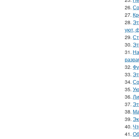
26.
Со
27.
Кр
28.
Эт
уют, 
29.
Ст
30.
Эт
31.
На
разра
32.
Фу
33.
Эт
34.
Со
35.
Ую
36.
Ли
37.
Эт
38.
Ма
39.
Эк
40.
Чт
41.
Об