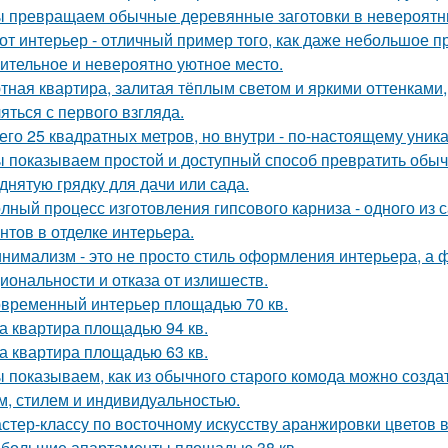
 превращаем обычные деревянные заготовки в невероятн
от интерьер - отличный пример того, как даже небольшое 
ительное и невероятно уютное место.
тная квартира, залитая тёплым светом и яркими оттенками, 
яться с первого взгляда.
его 25 квадратных метров, но внутри - по-настоящему уник
 показываем простой и доступный способ превратить обы
днятую грядку для дачи или сада.
лный процесс изготовления гипсового карниза - одного из
нтов в отделке интерьера.
нимализм - это не просто стиль оформления интерьера, а 
иональности и отказа от излишеств.
временный интерьер площадью 70 кв.
а квартира площадью 94 кв.
а квартира площадью 63 кв.
 показываем, как из обычного старого комода можно создат
м, стилем и индивидуальностью.
стер-классу по восточному искусству аранжировки цветов в
большие апартаменты площадью 38 кв.