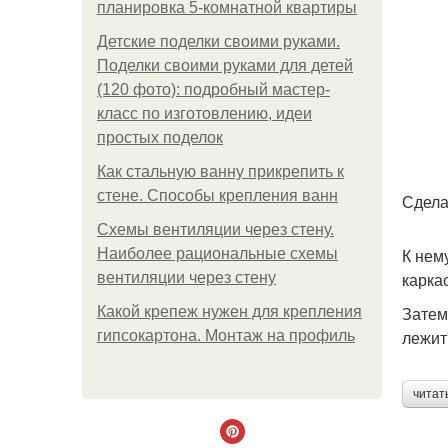
планировка 5-комнатной квартиры
Детские поделки своими руками.
Поделки своими руками для детей
(120 фото): подробный мастер-
класс по изготовлению, идеи
простых поделок
Как стальную ванну прикрепить к
стене. Способы крепления ванн
Сдела
Схемы вентиляции через стену.
К нем
Наиболее рациональные схемы
карка
вентиляции через стену
Затем
Какой крепеж нужен для крепления
лежит
гипсокартона. Монтаж на профиль
читат