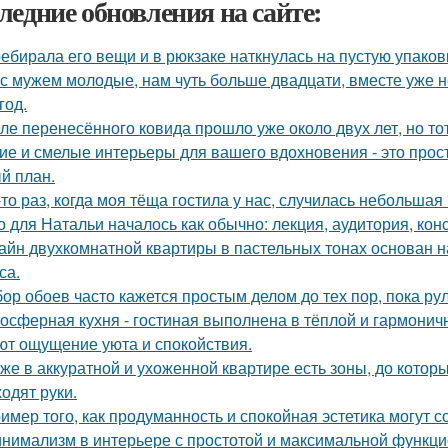
ледние обновления на сайте:
ебирала его вещи и в рюкзаке наткнулась на пустую упаковку
с мужем молодые, нам чуть больше двадцати, вместе уже не
год.
ле перенесённого ковида прошло уже около двух лет, но тот
ие и смелые интерьеры для вашего вдохновения - это прост
й план.
-то раз, когда моя тёща гостила у нас, случилась небольшая
о для Натальи началось как обычно: лекция, аудитория, кон
айн двухкомнатной квартиры в пастельных тонах основан н
са.
ор обоев часто кажется простым делом до тех пор, пока ру
осферная кухня - гостиная выполнена в тёплой и гармоничн
ют ощущение уюта и спокойствия.
же в аккуратной и ухоженной квартире есть зоны, до которы
ходят руки.
имер того, как продуманность и спокойная эстетика могут
нимализм в интерьере с простотой и максимальной функци