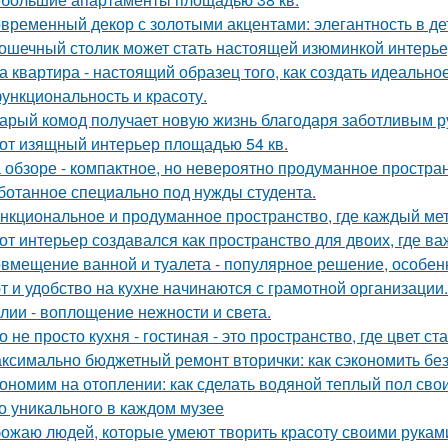
временный декор с золотыми акцентами: элегантность в де
ошечный столик может стать настоящей изюминкой интерьер
а квартира - настоящий образец того, как создать идеальн
функциональность и красоту.
арый комод получает новую жизнь благодаря заботливым ру
от изящный интерьер площадью 54 кв.
 обзоре - компактное, но невероятно продуманное простран
ботанное специально под нужды студента.
нкциональное и продуманное пространство, где каждый метр
от интерьер создавался как пространство для двоих, где ва
вмещение ванной и туалета - популярное решение, особен
т и удобство на кухне начинаются с грамотной организации.
лии - воплощение нежности и света.
о не просто кухня - гостиная - это пространство, где цвет с
ксимально бюджетный ремонт вторички: как сэкономить без
ономим на отоплении: как сделать водяной теплый пол сво
о уникального в каждом музее
ожаю людей, которые умеют творить красоту своими рукам