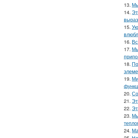
13.
Мы
14.
Эт
выраз
15.
Ую
влюбл
16.
Вс
17.
Мы
припо
18.
По
элеме
19.
Ми
функц
20.
Со
21.
Эт
22.
Эт
23.
Мы
тепло
24.
Ма
25.
Не