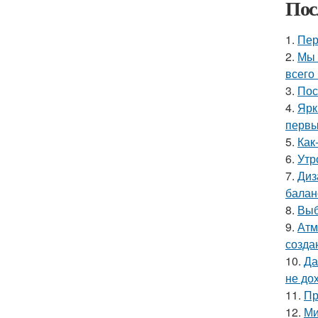
Пос
1.
Пер
2.
Мы 
всего 
3.
Пос
4.
Ярк
первы
5.
Как
6.
Утр
7.
Диз
балан
8.
Выб
9.
Атм
созда
10.
Да
не до
11.
Пр
12.
Ми