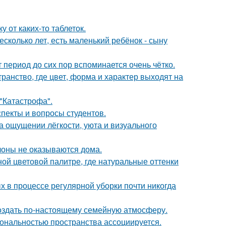
 от каких-то таблеток.
сколько лет, есть маленький ребёнок - сыну
 период до сих пор вспоминается очень чётко.
ранство, где цвет, форма и характер выходят на
 "Катастрофа".
спекты и вопросы студентов.
а ощущении лёгкости, уюта и визуального
лоны не оказываются дома.
ой цветовой палитре, где натуральные оттенки
х в процессе регулярной уборки почти никогда
 создать по-настоящему семейную атмосферу.
ональностью пространства ассоциируется.