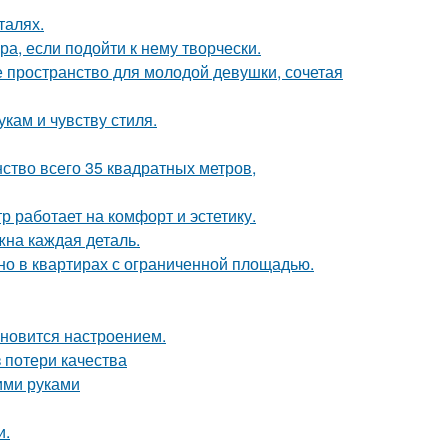
талях.
а, если подойти к нему творчески.
ое пространство для молодой девушки, сочетая
кам и чувству стиля.
ство всего 35 квадратных метров,
 работает на комфорт и эстетику.
жна каждая деталь.
но в квартирах с ограниченной площадью.
тановится настроением.
 потери качества
ими руками
и.