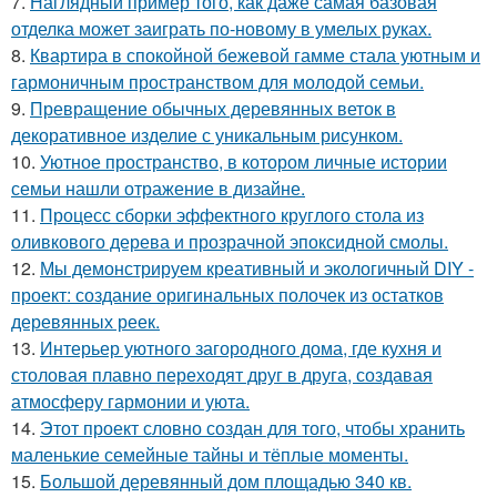
7.
Наглядный пример того, как даже самая базовая
отделка может заиграть по-новому в умелых руках.
8.
Квартира в спокойной бежевой гамме стала уютным и
гармоничным пространством для молодой семьи.
9.
Превращение обычных деревянных веток в
декоративное изделие с уникальным рисунком.
10.
Уютное пространство, в котором личные истории
семьи нашли отражение в дизайне.
11.
Процесс сборки эффектного круглого стола из
оливкового дерева и прозрачной эпоксидной смолы.
12.
Мы демонстрируем креативный и экологичный DIY -
проект: создание оригинальных полочек из остатков
деревянных реек.
13.
Интерьер уютного загородного дома, где кухня и
столовая плавно переходят друг в друга, создавая
атмосферу гармонии и уюта.
14.
Этот проект словно создан для того, чтобы хранить
маленькие семейные тайны и тёплые моменты.
15.
Большой деревянный дом площадью 340 кв.