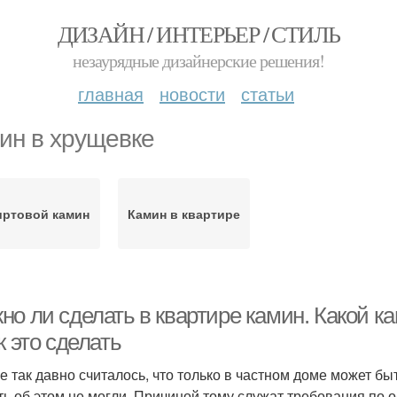
ДИЗАЙН / ИНТЕРЬЕР / СТИЛЬ
незаурядные дизайнерские решения!
главная
новости
статьи
ин в хрущевке
иртовой камин
Камин в квартире
но ли сделать в квартире камин. Какой к
к это сделать
е так давно считалось, что только в частном доме может бы
ть об этом не могли. Причиной тому служат требования по 