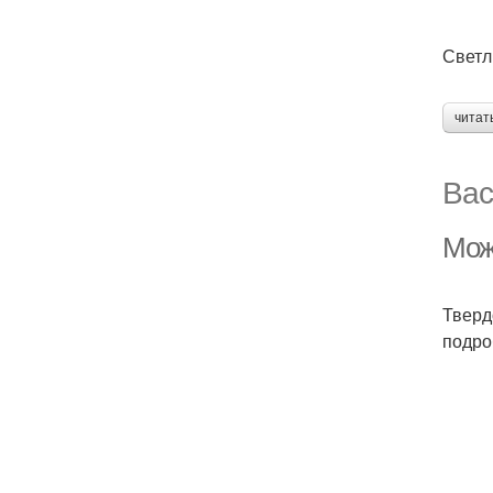
Светл
читат
Вас
Мож
Тверд
подро