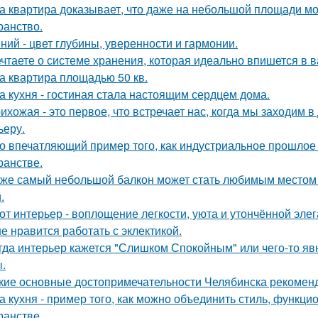
а квартира доказывает, что даже на небольшой площади м
ранство.
ний - цвет глубины, уверенности и гармонии.
чтаете о системе хранения, которая идеально впишется в 
а квартира площадью 50 кв.
а кухня - гостиная стала настоящим сердцем дома.
ихожая - это первое, что встречает нас, когда мы заходим 
ьеру.
о впечатляющий пример того, как индустриальное прошлое
ранстве.
же самый небольшой балкон может стать любимым местом в
.
от интерьер - воплощение легкости, уюта и утончённой элег
е нравится работать с эклектикой.
гда интерьер кажется "Слишком Спокойным" или чего-то явн
.
кие основные достопримечательности Челябинска рекоменд
а кухня - пример того, как можно объединить стиль, функц
ранстве.