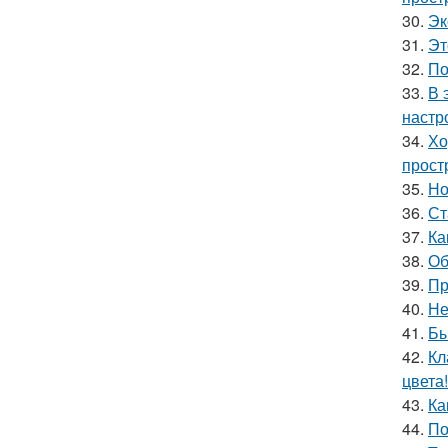
30.
Эк
31.
Эт
32.
По
33.
В 
настр
34.
Хо
прост
35.
Но
36.
Ст
37.
Ка
38.
Об
39.
Пр
40.
Не
41.
Бы
42.
Кл
цвета!
43.
Ка
44.
По