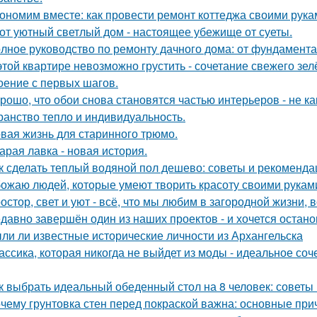
ономим вместе: как провести ремонт коттеджа своими рука
от уютный светлый дом - настоящее убежище от суеты.
лное руководство по ремонту дачного дома: от фундамент
этой квартире невозможно грустить - сочетание свежего зе
оение с первых шагов.
рошо, что обои снова становятся частью интерьеров - не как
ранство тепло и индивидуальность.
вая жизнь для старинного трюмо.
арая лавка - новая история.
к сделать теплый водяной пол дешево: советы и рекоменда
ожаю людей, которые умеют творить красоту своими рукам
остор, свет и уют - всё, что мы любим в загородной жизни, 
давно завершён один из наших проектов - и хочется остано
ли ли известные исторические личности из Архангельска
ассика, которая никогда не выйдет из моды - идеальное соч
к выбрать идеальный обеденный стол на 8 человек: советы
чему грунтовка стен перед покраской важна: основные пр