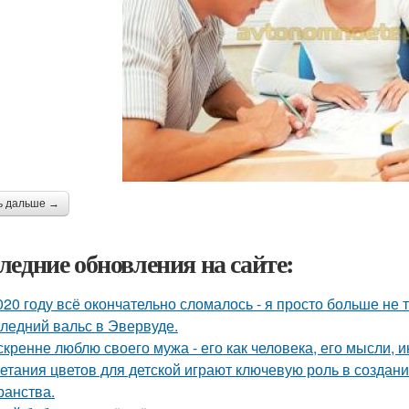
ь дальше →
ледние обновления на сайте:
020 году всё окончательно сломалось - я просто больше не 
ледний вальс в Эвервуде.
скренне люблю своего мужа - его как человека, его мысли, 
етания цветов для детской играют ключевую роль в создан
ранства.