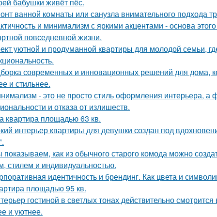
оей бабушки живёт пёс.
онт ванной комнаты или санузла внимательного подхода тр
ктичность и минимализм с яркими акцентами - основа этого
ртной повседневной жизни.
ект уютной и продуманной квартиры для молодой семьи, гд
кциональность.
борка современных и инновационных решений для дома, к
ее и стильнее.
нимализм - это не просто стиль оформления интерьера, а 
иональности и отказа от излишеств.
а квартира площадью 63 кв.
кий интерьер квартиры для девушки создан под вдохновени
".
 показываем, как из обычного старого комода можно создат
м, стилем и индивидуальностью.
рпоративная идентичность и брендинг. Как цвета и символи
артира площадью 95 кв.
терьер гостиной в светлых тонах действительно смотрится
ее и уютнее.