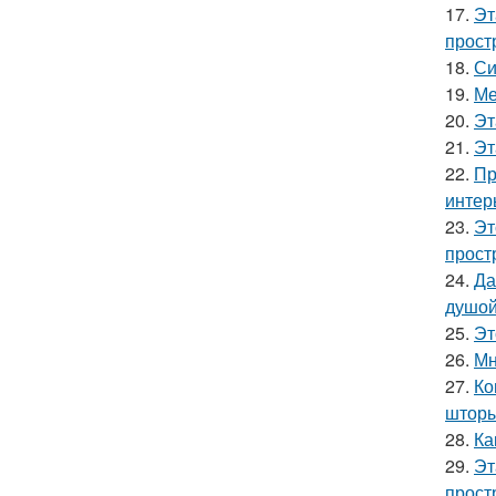
17.
Эт
прост
18.
Си
19.
Ме
20.
Эт
21.
Эт
22.
Пр
интер
23.
Эт
прост
24.
Да
душой
25.
Эт
26.
Мн
27.
Ко
шторы
28.
Ка
29.
Эт
прост