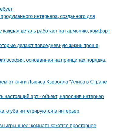
ебует.
 продуманного интерьера, созданного для
е каждая деталь работает на гармонию, комфорт
оторые делают повседневную жизнь проще,
философия, основанная на принципах порядка,
ем от книги Льюиса Кэрролла "Алиса в Стране
ь настоящий арт - объект, наполнив интерьер
ка клуба интегрируются в интерьер
 выигрышнее: комната кажется просторнее,