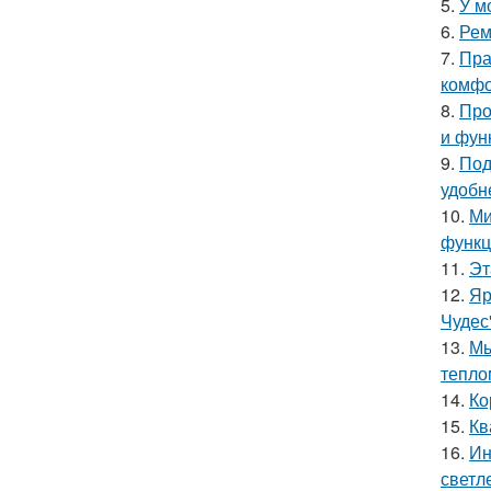
5.
У м
6.
Рем
7.
Пра
комфо
8.
Про
и фун
9.
Под
удобн
10.
Ми
функц
11.
Эт
12.
Яр
Чудес
13.
Мы
тепло
14.
Ко
15.
Кв
16.
Ин
светл