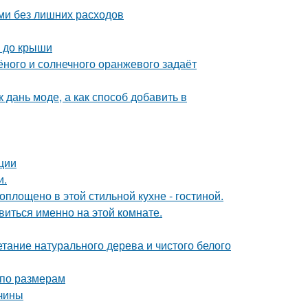
ми без лишних расходов
а до крыши
лёного и солнечного оранжевого задаёт
 дань моде, а как способ добавить в
ции
и.
воплощено в этой стильной кухне - гостиной.
виться именно на этой комнате.
етание натурального дерева и чистого белого
 по размерам
ичины