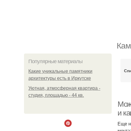
Кам
Популярные материалы
Сп
Какие уникальные памятники
архитектуры есть в Иркутске
Уютная, атмосферная квартира -
студия, площадью - 44 кв.
Мож
и ка
Еще н
мечта