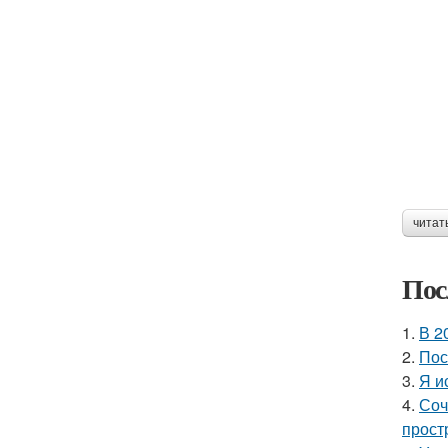
читат
Пос
1.
В 2
2.
Пос
3.
Я и
4.
Соч
прост