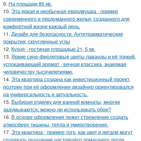
9.
На площади 85 кв.
10.
Эта яркая и необычная евродвушка - пример
современного и продуманного жилья, созданного для
комфортной жизни каждый день.
11.
Дизайн для безопасности. Антитравматические
покрытия, скругленные углы
12.
Кухня - гостиная площадью 21, 5 кв.
13.
Яркие сине-фиолетовые цветы лаванды и её тонкий,
успокаивающий аромат - вечная классика, знакомая
человечеству тысячелетиями.
14.
Эта квартира создана как инвестиционный проект,
поэтому при её оформлении дизайнер ориентировался
на универсальность и актуальность.
15.
Выбирая отделку для ванной комнаты, многие
задумываются: можно ли использовать обои?
16.
В основе оформления лежит стремление создать
атмосферу тишины, тепла и умиротворения.
17.
Эта квартира - пример того, как цвет и детали могут
создавать ощущение настоящего домашнего тепла.