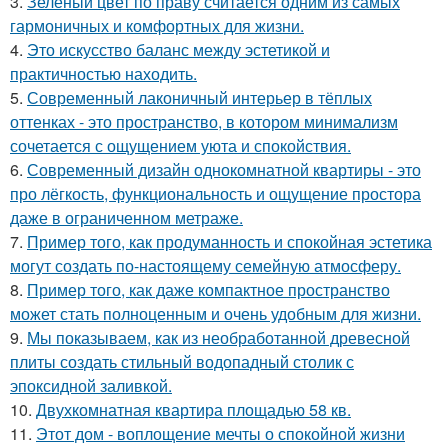
3.
Зелёный цвет по праву считается одним из самых
гармоничных и комфортных для жизни.
4.
Это искусство баланс между эстетикой и
практичностью находить.
5.
Современный лаконичный интерьер в тёплых
оттенках - это пространство, в котором минимализм
сочетается с ощущением уюта и спокойствия.
6.
Современный дизайн однокомнатной квартиры - это
про лёгкость, функциональность и ощущение простора
даже в ограниченном метраже.
7.
Пример того, как продуманность и спокойная эстетика
могут создать по-настоящему семейную атмосферу.
8.
Пример того, как даже компактное пространство
может стать полноценным и очень удобным для жизни.
9.
Мы показываем, как из необработанной древесной
плиты создать стильный водопадный столик с
эпоксидной заливкой.
10.
Двухкомнатная квартира площадью 58 кв.
11.
Этот дом - воплощение мечты о спокойной жизни