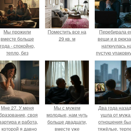
Мы прожили
Поместить все на
Перебирала е
вместе больше
29 кв. м
вещи и в рюкза
года - спокойно,
наткнулась н
тепло, без
пустую упаковку
конфликтов.
каких-то таблет
Мне 27. У меня
Мы с мужем
Два года назад
бразование, своя
молодые, нам чуть
ушла от мужа 
вартира и работа,
больше двадцати,
отношения бы
 которой я давно
вместе уже
тяжёлые, терп