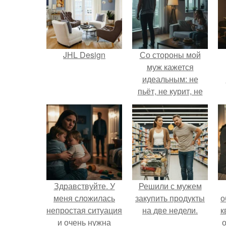
JHL Design
Со стороны мой
муж кажется
идеальным: не
пьёт, не курит, не
даёт поводов для
ревности, с
ребёнком
справляется
отлично, да и
готовит лучше
многих.
Здравствуйте. У
Решили с мужем
меня сложилась
закупить продукты
о
непростая ситуация
на две недели.
к
и очень нужна
о