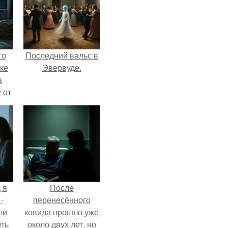
го
Последний вальс в
ке
Эвервуде.
а
 от
ок.
 я
После
-
перенесённого
ли
ковида прошло уже
еть
около двух лет, но