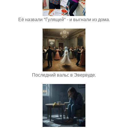
Её назвали "Гулящей" - и выгнали из дома.
Последний вальс в Эвервуде.