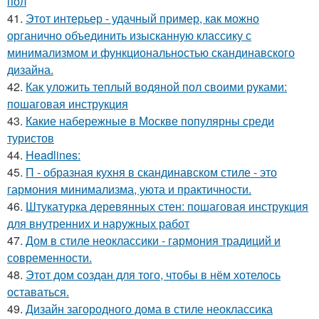
пол
41.
Этот интерьер - удачный пример, как можно
органично объединить изысканную классику с
минимализмом и функциональностью скандинавского
дизайна.
42.
Как уложить теплый водяной пол своими руками:
пошаговая инструкция
43.
Какие набережные в Москве популярны среди
туристов
44.
Headlines:
45.
П - образная кухня в скандинавском стиле - это
гармония минимализма, уюта и практичности.
46.
Штукатурка деревянных стен: пошаговая инструкция
для внутренних и наружных работ
47.
Дом в стиле неоклассики - гармония традиций и
современности.
48.
Этот дом создан для того, чтобы в нём хотелось
оставаться.
49.
Дизайн загородного дома в стиле неоклассика