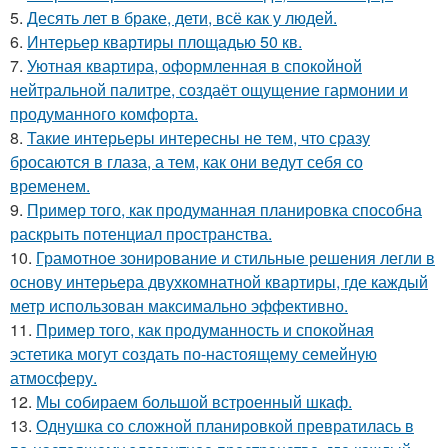
5.
Десять лет в браке, дети, всё как у людей.
6.
Интерьер квартиры площадью 50 кв.
7.
Уютная квартира, оформленная в спокойной
нейтральной палитре, создаёт ощущение гармонии и
продуманного комфорта.
8.
Такие интерьеры интересны не тем, что сразу
бросаются в глаза, а тем, как они ведут себя со
временем.
9.
Пример того, как продуманная планировка способна
раскрыть потенциал пространства.
10.
Грамотное зонирование и стильные решения легли в
основу интерьера двухкомнатной квартиры, где каждый
метр использован максимально эффективно.
11.
Пример того, как продуманность и спокойная
эстетика могут создать по-настоящему семейную
атмосферу.
12.
Мы собираем большой встроенный шкаф.
13.
Однушка со сложной планировкой превратилась в