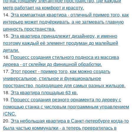
по-настоящему элегантное пространство, где каждый
метр работает на комфорт и красоту.
14.
Эта компактная квартира - отличный пример того, как
интерьер может подчёркивать, а не затмевать главную
ценность пространства.
15.
Эта квартира принадлежит дизайнеру, и именно
поэтому каждый её элемент продуман до малейшей
детали.
16.
Процесс создания стильного подноса из массива
дерева - от склейки до финишной обработки.
17.
Этот проект - пример того, как можно создать
универсальное, стильное и функциональное
пространство, подходящее для самых разных жильцов.
18.
Эта квартира площадью 63 кв.
19.
Процесс создания резного орнамента по дереву с
помощью станка с числовым программным управлением
(CNC.
20.
Эта небольшая квартира в Санкт-петербурге когда-то
была частью коммуналки - а теперь превратилась в