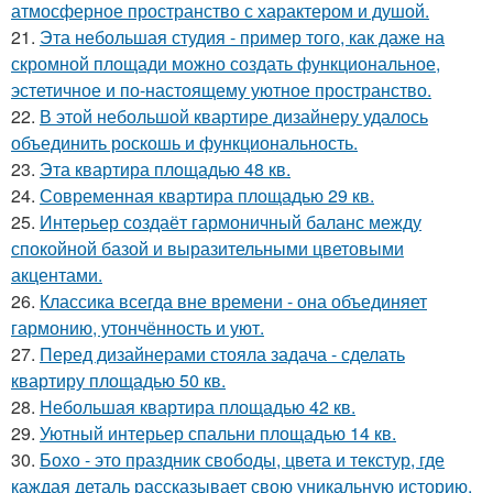
атмосферное пространство с характером и душой.
21.
Эта небольшая студия - пример того, как даже на
скромной площади можно создать функциональное,
эстетичное и по-настоящему уютное пространство.
22.
В этой небольшой квартире дизайнеру удалось
объединить роскошь и функциональность.
23.
Эта квартира площадью 48 кв.
24.
Современная квартира площадью 29 кв.
25.
Интерьер создаёт гармоничный баланс между
спокойной базой и выразительными цветовыми
акцентами.
26.
Классика всегда вне времени - она объединяет
гармонию, утончённость и уют.
27.
Перед дизайнерами стояла задача - сделать
квартиру площадью 50 кв.
28.
Небольшая квартира площадью 42 кв.
29.
Уютный интерьер спальни площадью 14 кв.
30.
Бохо - это праздник свободы, цвета и текстур, где
каждая деталь рассказывает свою уникальную историю.