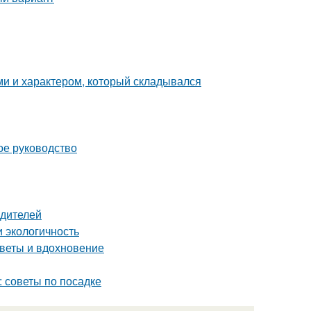
ми и характером, который складывался
ое руководство
одителей
 экологичность
оветы и вдохновение
 советы по посадке