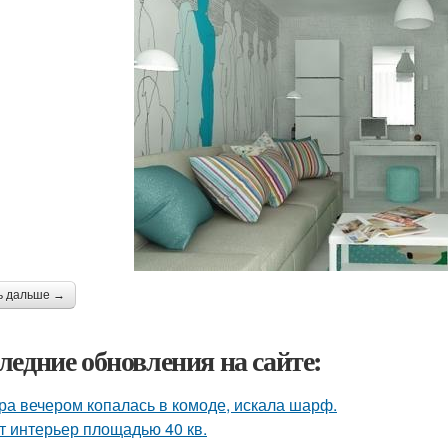
ь дальше →
ледние обновления на сайте:
ра вечером копалась в комоде, искала шарф.
т интерьер площадью 40 кв.