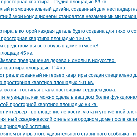
 просторная квартира - студия площадью 63 кв.
лый и эмоциональный дизайн, созданный для нестандартны
етний зной кондиционеры становятся незаменимыми помощ
ртира, в которой каждая деталь будто создана для тихого с
 просторная квартира площадью 120 кв.
м средством вы всю обувь в доме отмоете!
площади 45 кв.
ймлапс превращения дерева и смолы в искусство.
а квартира площадью 114 кв.
от реализованный интерьер квартиры создан специально д
а просторная квартира площадью 101 кв.
а кухня - гостиная стала настоящим сердцем дома.
тите увидеть, как можно сделать ваш дом более функцион
этой просторной квартире площадью 83 кв.
от интерьер - воплощение легкости, уюта и утончённой элег
иятный скандинавский стиль в загородном доме после капит
 и природной эстетики.
глянем внутрь этого удивительного старинного особняка - и