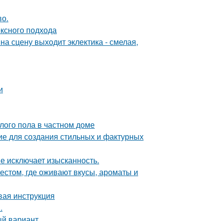
во.
ексного подхода
на сцену выходит эклектика - смелая,
и
лого пола в частном доме
ие для создания стильных и фактурных
не исключает изысканность.
естом, где оживают вкусы, ароматы и
вая инструкция
.
ый вариант