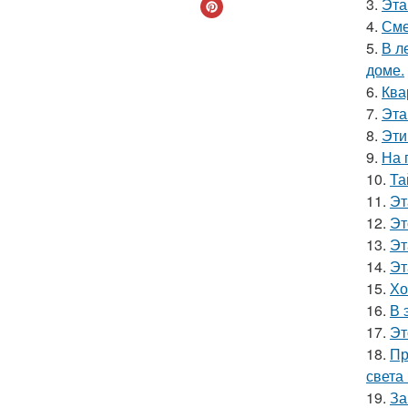
3.
Эта
4.
Сме
5.
В л
доме.
6.
Ква
7.
Эта
8.
Эти
9.
На 
10.
Та
11.
Эт
12.
Эт
13.
Эт
14.
Эт
15.
Хо
16.
В 
17.
Эт
18.
Пр
света
19.
За