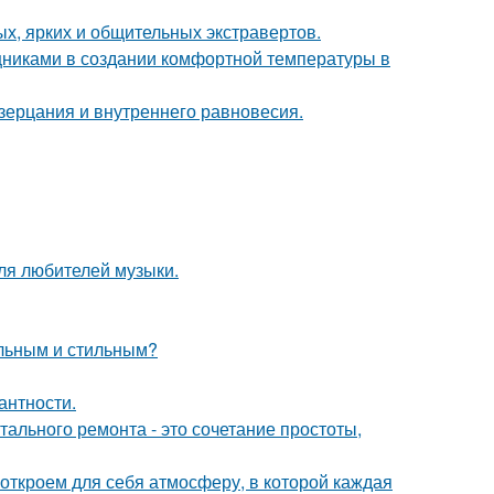
х, ярких и общительных экстравертов.
никами в создании комфортной температуры в
озерцания и внутреннего равновесия.
ля любителей музыки.
альным и стильным?
антности.
ального ремонта - это сочетание простоты,
 откроем для себя атмосферу, в которой каждая