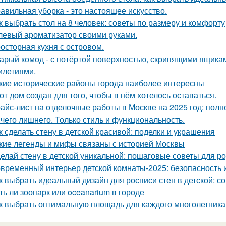
авильная уборка - это настоящее искусство.
к выбрать стол на 8 человек: советы по размеру и комфорту
левый ароматизатор своими руками.
осторная кухня с островом.
арый комод - с потёртой поверхностью, скрипящими ящика
илетиями.
кие исторические районы города наиболее интересны
от дом создан для того, чтобы в нём хотелось оставаться.
айс-лист на отделочные работы в Москве на 2025 год: полн
чего лишнего. Только стиль и функциональность.
к сделать стену в детской красивой: поделки и украшения
кие легенды и мифы связаны с историей Москвы
елай стену в детской уникальной: пошаговые советы для р
временный интерьер детской комнаты-2025: безопасность и
к выбрать идеальный дизайн для росписи стен в детской: с
ть ли зоопарк или oceanarium в городе
к выбрать оптимальную площадь для каждого многолетника: