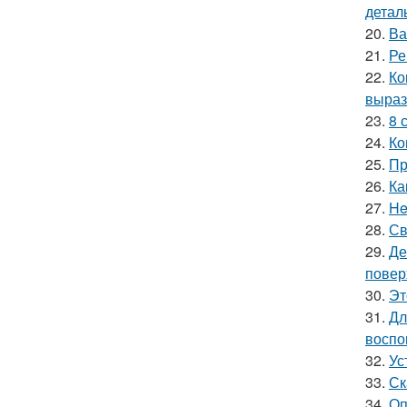
детал
20.
Ва
21.
Ре
22.
Ко
выраз
23.
8 
24.
Ко
25.
Пр
26.
Ка
27.
He
28.
Св
29.
Де
повер
30.
Эт
31.
Дл
воспо
32.
Ус
33.
Ск
34.
Оп