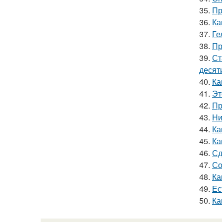
35.
Пр
36.
Ка
37.
Ге
38.
Пр
39.
Ст
десят
40.
Ка
41.
Эт
42.
Пр
43.
Ни
44.
Ка
45.
Ка
46.
Сд
47.
Со
48.
Ка
49.
Ес
50.
Ка