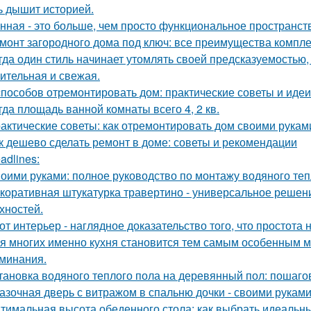
ь дышит историей.
нная - это больше, чем просто функциональное пространст
монт загородного дома под ключ: все преимущества компл
гда один стиль начинает утомлять своей предсказуемостью, 
ительная и свежая.
способов отремонтировать дом: практические советы и идеи
гда площадь ванной комнаты всего 4, 2 кв.
актические советы: как отремонтировать дом своими рукам
к дешево сделать ремонт в доме: советы и рекомендации
adlines:
оими руками: полное руководство по монтажу водяного теп
коративная штукатурка травертино - универсальное решен
хностей.
от интерьер - наглядное доказательство того, что простота 
я многих именно кухня становится тем самым особенным м
минания.
тановка водяного теплого пола на деревянный пол: пошаго
азочная дверь с витражом в спальню дочки - своими руками
тимальная высота обеденного стола: как выбрать идеальн