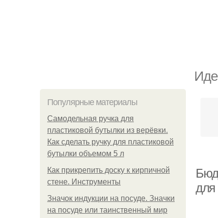
Иде
Популярные материалы
Самодельная ручка для
пластиковой бутылки из верёвки.
Как сделать ручку для пластиковой
бутылки объемом 5 л
Как прикрепить доску к кирпичной
Бюд
стене. Инструменты
для
Значок индукции на посуде. Значки
на посуде или таинственный мир