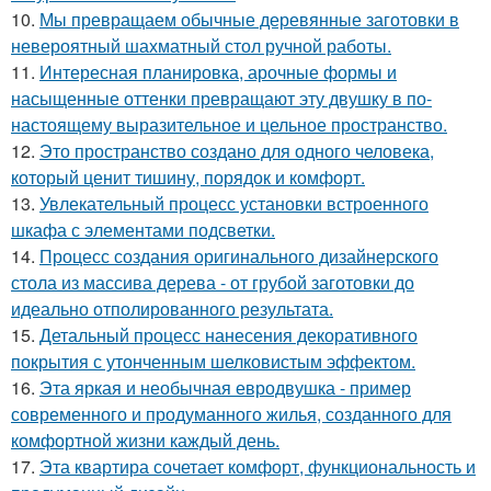
10.
Мы превращаем обычные деревянные заготовки в
невероятный шахматный стол ручной работы.
11.
Интересная планировка, арочные формы и
насыщенные оттенки превращают эту двушку в по-
настоящему выразительное и цельное пространство.
12.
Это пространство создано для одного человека,
который ценит тишину, порядок и комфорт.
13.
Увлекательный процесс установки встроенного
шкафа с элементами подсветки.
14.
Процесс создания оригинального дизайнерского
стола из массива дерева - от грубой заготовки до
идеально отполированного результата.
15.
Детальный процесс нанесения декоративного
покрытия с утонченным шелковистым эффектом.
16.
Эта яркая и необычная евродвушка - пример
современного и продуманного жилья, созданного для
комфортной жизни каждый день.
17.
Эта квартира сочетает комфорт, функциональность и