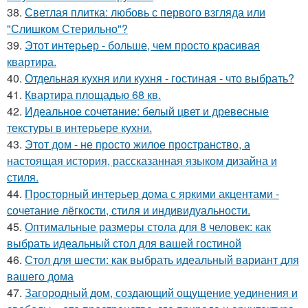
38.
Светлая плитка: любовь с первого взгляда или
"Слишком Стерильно"?
39.
Этот интерьер - больше, чем просто красивая
квартира.
40.
Отдельная кухня или кухня - гостиная - что выбрать?
41.
Квартира площадью 68 кв.
42.
Идеальное сочетание: белый цвет и древесные
текстуры в интерьере кухни.
43.
Этот дом - не просто жилое пространство, а
настоящая история, рассказанная языком дизайна и
стиля.
44.
Просторный интерьер дома с яркими акцентами -
сочетание лёгкости, стиля и индивидуальности.
45.
Оптимальные размеры стола для 8 человек: как
выбрать идеальный стол для вашей гостиной
46.
Стол для шести: как выбрать идеальный вариант для
вашего дома
47.
Загородный дом, создающий ощущение уединения и