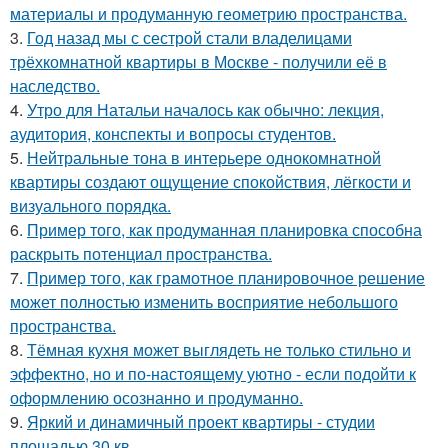
материалы и продуманную геометрию пространства.
3.
Год назад мы с сестрой стали владелицами
трёхкомнатной квартиры в Москве - получили её в
наследство.
4.
Утро для Натальи началось как обычно: лекция,
аудитория, конспекты и вопросы студентов.
5.
Нейтральные тона в интерьере однокомнатной
квартиры создают ощущение спокойствия, лёгкости и
визуального порядка.
6.
Пример того, как продуманная планировка способна
раскрыть потенциал пространства.
7.
Пример того, как грамотное планировочное решение
может полностью изменить восприятие небольшого
пространства.
8.
Тёмная кухня может выглядеть не только стильно и
эффектно, но и по-настоящему уютно - если подойти к
оформлению осознанно и продуманно.
9.
Яркий и динамичный проект квартиры - студии
площадью 30 кв.