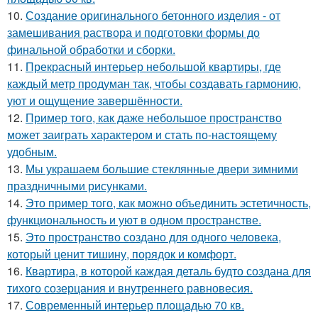
10.
Создание оригинального бетонного изделия - от
замешивания раствора и подготовки формы до
финальной обработки и сборки.
11.
Прекрасный интерьер небольшой квартиры, где
каждый метр продуман так, чтобы создавать гармонию,
уют и ощущение завершённости.
12.
Пример того, как даже небольшое пространство
может заиграть характером и стать по-настоящему
удобным.
13.
Мы украшаем большие стеклянные двери зимними
праздничными рисунками.
14.
Это пример того, как можно объединить эстетичность,
функциональность и уют в одном пространстве.
15.
Это пространство создано для одного человека,
который ценит тишину, порядок и комфорт.
16.
Квартира, в которой каждая деталь будто создана для
тихого созерцания и внутреннего равновесия.
17.
Современный интерьер площадью 70 кв.